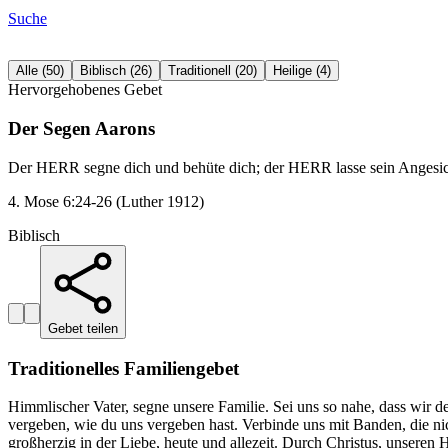
Suche
Alle
(
50
)
Biblisch
(
26
)
Traditionell
(
20
)
Heilige
(
4
)
Hervorgehobenes Gebet
Der Segen Aarons
Der HERR segne dich und behüte dich; der HERR lasse sein Angesicht
4. Mose 6:24-26 (Luther 1912)
Biblisch
Gebet teilen
Traditionelles Familiengebet
Himmlischer Vater, segne unsere Familie. Sei uns so nahe, dass wir
vergeben, wie du uns vergeben hast. Verbinde uns mit Banden, die n
großherzig in der Liebe, heute und allezeit. Durch Christus, unseren