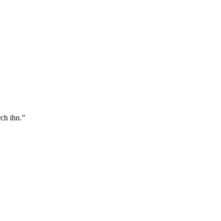
ch ihn.
”