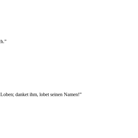
ch.
”
 Loben; danket ihm, lobet seinen Namen!
”