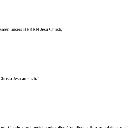
 Namen unsers HERRN Jesu Christi,
”
Christo Jesu an euch.
”
ir Gnade, durch welche wir sollen Gott dienen, ihm zu gefallen, mit 