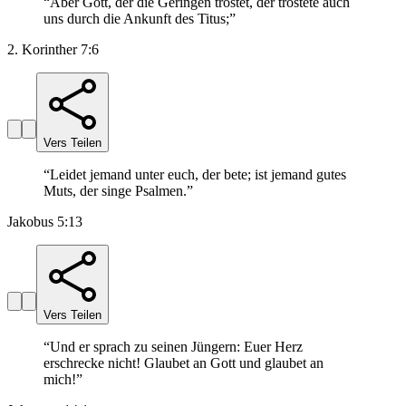
“
Aber Gott, der die Geringen tröstet, der tröstete auch
uns durch die Ankunft des Titus;
”
2. Korinther 7:6
Vers Teilen
“
Leidet jemand unter euch, der bete; ist jemand gutes
Muts, der singe Psalmen.
”
Jakobus 5:13
Vers Teilen
“
Und er sprach zu seinen Jüngern: Euer Herz
erschrecke nicht! Glaubet an Gott und glaubet an
mich!
”