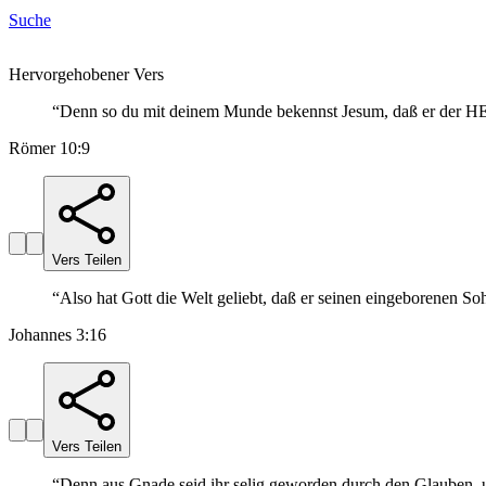
Suche
Hervorgehobener Vers
“
Denn so du mit deinem Munde bekennst Jesum, daß er der HERR
Römer 10:9
Vers Teilen
“
Also hat Gott die Welt geliebt, daß er seinen eingeborenen So
Johannes 3:16
Vers Teilen
“
Denn aus Gnade seid ihr selig geworden durch den Glauben, un