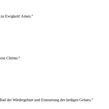
 zu Ewigkeit! Amen.
”
Jesu Christo:
”
s Bad der Wiedergeburt und Erneuerung des heiligen Geistes,
”