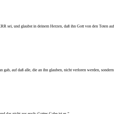
 sei, und glaubst in deinem Herzen, daß ihn Gott von den Toten aufer
hn gab, auf daß alle, die an ihn glauben, nicht verloren werden, sonde
d das nicht aus euch: Gottes Gabe ist es,
”