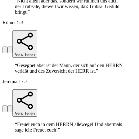
“
Nicht allein aber das, sondern wir rühmen uns auch
der Trübsale, dieweil wir wissen, daß Trübsal Geduld
bringt;
”
Römer 5:3
Vers Teilen
“
Gesegnet aber ist der Mann, der sich auf den HERRN
verläßt und des Zuversicht der HERR ist.
”
Jeremia 17:7
Vers Teilen
“
Freuet euch in dem HERRN allewege! Und abermals
sage ich: Freuet euch!
”