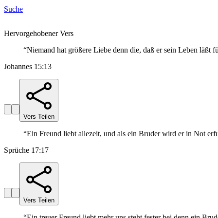
Suche
Hervorgehobener Vers
“
Niemand hat größere Liebe denn die, daß er sein Leben läßt fü
Johannes 15:13
Vers Teilen
“
Ein Freund liebt allezeit, und als ein Bruder wird er in Not er
Sprüche 17:17
Vers Teilen
“
Ein treuer Freund liebt mehr uns steht fester bei denn ein Brud