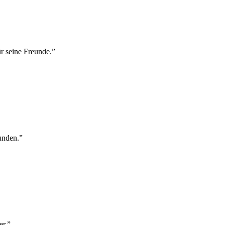
r seine Freunde.
”
funden.
”
er.
”