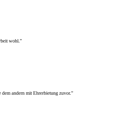
rbeit wohl.
”
e dem andern mit Ehrerbietung zuvor.
”