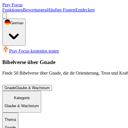
Pray Focus
Funktionen
Bewertungen
Häufige Fragen
Entdecken
German
Pray Focus kostenlos testen
Bibelverse über Gnade
Finde 50 Bibelverse über Gnade, die dir Orientierung, Trost und Kra
Gnade
Glaube & Wachstum
Kategorie
Glaube & Wachstum
Thema
Gnade