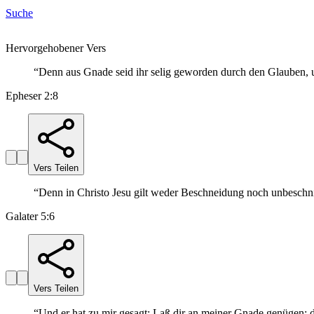
Suche
Hervorgehobener Vers
“
Denn aus Gnade seid ihr selig geworden durch den Glauben, un
Epheser 2:8
Vers Teilen
“
Denn in Christo Jesu gilt weder Beschneidung noch unbeschnitt
Galater 5:6
Vers Teilen
“
Und er hat zu mir gesagt: Laß dir an meiner Gnade genügen; 