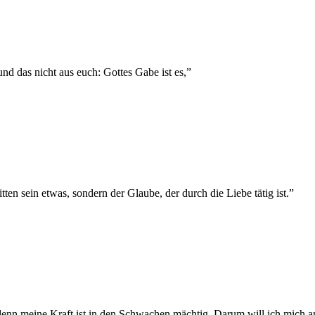
d das nicht aus euch: Gottes Gabe ist es,
”
en sein etwas, sondern der Glaube, der durch die Liebe tätig ist.
”
denn meine Kraft ist in den Schwachen mächtig. Darum will ich mich am