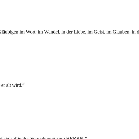
läubigen im Wort, im Wandel, in der Liebe, im Geist, im Glauben, in 
r alt wird.
”
ieht sie auf in der Vermahnung zum HERRN.
”