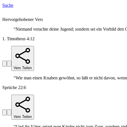
Suche
Hervorgehobener Vers
“
Niemand verachte deine Jugend; sondern sei ein Vorbild den G
1. Timotheus 4:12
Vers Teilen
“
Wie man einen Knaben gewöhnt, so läßt er nicht davon, wenn e
Sprüche 22:6
Vers Teilen
“
Und ihr Väter, reizet eure Kinder nicht zum Zorn, sondern z