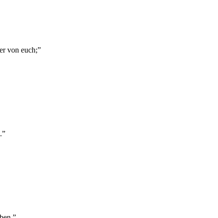
 er von euch;
”
.
”
ben.
”