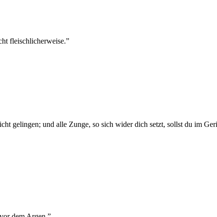
ht fleischlicherweise.
”
s nicht gelingen; und alle Zunge, so sich wider dich setzt, sollst du i
 vor dem Argen.
”