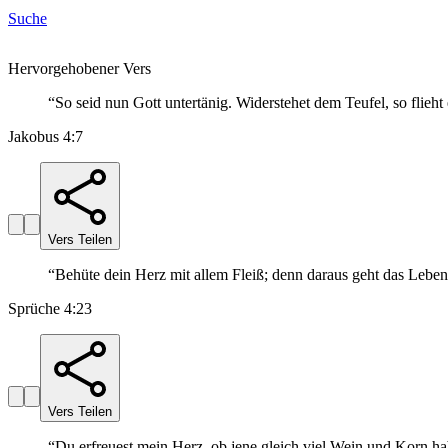
Suche
Hervorgehobener Vers
“
So seid nun Gott untertänig. Widerstehet dem Teufel, so flieht
Jakobus 4:7
Vers Teilen
“
Behüte dein Herz mit allem Fleiß; denn daraus geht das Leben
Sprüche 4:23
Vers Teilen
“
Du erfreuest mein Herz, ob jene gleich viel Wein und Korn ha