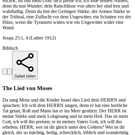
HERR, du bist mein Gott! dich preise ich; ich lobe deinen Namen,
denn du tust Wunder; dein Ratschlüsse von alters her sind treu und
wahrhaftig. Denn du bist der Geringen Stärke, der Armen Stärke in
der Trübsal, eine Zuflucht vor dem Ungewitter, ein Schatten vor der
Hitze, wenn die Tyrannen wüten wie ein Ungewitter wider eine
Wand.
Jesaja 25:1, 4 (Luther 1912)
Biblisch
Gebet teilen
The Lied von Moses
Da sang Mose und die Kinder Israel dies Lied dem HERRN und
sprachen: Ich will dem HERRN singen, denn er hat eine herrliche
Tat getan; Roß und Mann hat er ins Meer gestürzt. Der HERR ist
meine Stärke und mein Lobgesang und ist mein Heil. Das ist mein
Gott, ich will ihn preisen; er ist meines Vaters Gott, ich will ihn
erheben. HERR, wer ist dir gleich unter den Göttern? Wer ist dir
gleich, der so mächtig, heilig, schrecklich, löblich und wundertätig