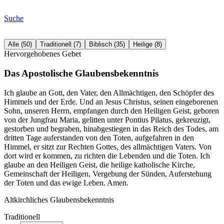
Suche
Alle
(
50
)
Traditionell
(
7
)
Biblisch
(
35
)
Heilige
(
8
)
Hervorgehobenes Gebet
Das Apostolische Glaubensbekenntnis
Ich glaube an Gott, den Vater, den Allmächtigen, den Schöpfer des
Himmels und der Erde. Und an Jesus Christus, seinen eingeborenen
Sohn, unseren Herrn, empfangen durch den Heiligen Geist, geboren
von der Jungfrau Maria, gelitten unter Pontius Pilatus, gekreuzigt,
gestorben und begraben, hinabgestiegen in das Reich des Todes, am
dritten Tage auferstanden von den Toten, aufgefahren in den
Himmel, er sitzt zur Rechten Gottes, des allmächtigen Vaters. Von
dort wird er kommen, zu richten die Lebenden und die Toten. Ich
glaube an den Heiligen Geist, die heilige katholische Kirche,
Gemeinschaft der Heiligen, Vergebung der Sünden, Auferstehung
der Toten und das ewige Leben. Amen.
Altkirchliches Glaubensbekenntnis
Traditionell