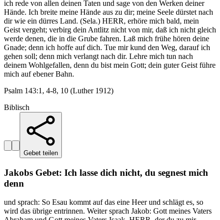
ich rede von allen deinen Taten und sage von den Werken deiner
Hände. Ich breite meine Hände aus zu dir; meine Seele dürstet nach
dir wie ein dürres Land. (Sela.) HERR, erhöre mich bald, mein
Geist vergeht; verbirg dein Antlitz nicht von mir, daß ich nicht gleich
werde denen, die in die Grube fahren. Laß mich frühe hören deine
Gnade; denn ich hoffe auf dich. Tue mir kund den Weg, darauf ich
gehen soll; denn mich verlangt nach dir. Lehre mich tun nach
deinem Wohlgefallen, denn du bist mein Gott; dein guter Geist führe
mich auf ebener Bahn.
Psalm 143:1, 4-8, 10 (Luther 1912)
Biblisch
Gebet teilen
Jakobs Gebet: Ich lasse dich nicht, du segnest mich
denn
und sprach: So Esau kommt auf das eine Heer und schlägt es, so
wird das übrige entrinnen. Weiter sprach Jakob: Gott meines Vaters
Abraham und Gott meines Vaters Isaak, HERR, der du zu mir