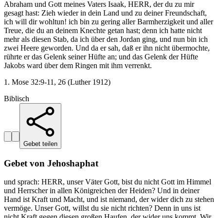
Abraham und Gott meines Vaters Isaak, HERR, der du zu mir
gesagt hast: Zieh wieder in dein Land und zu deiner Freundschaft,
ich will dir wohltun! ich bin zu gering aller Barmherzigkeit und aller
Treue, die du an deinem Knechte getan hast; denn ich hatte nicht
mehr als diesen Stab, da ich über den Jordan ging, und nun bin ich
zwei Heere geworden. Und da er sah, daß er ihn nicht übermochte,
rührte er das Gelenk seiner Hüfte an; und das Gelenk der Hüfte
Jakobs ward über dem Ringen mit ihm verrenkt.
1. Mose 32:9-11, 26 (Luther 1912)
Biblisch
Gebet teilen
Gebet von Jehoshaphat
und sprach: HERR, unser Väter Gott, bist du nicht Gott im Himmel
und Herrscher in allen Königreichen der Heiden? Und in deiner
Hand ist Kraft und Macht, und ist niemand, der wider dich zu stehen
vermöge. Unser Gott, willst du sie nicht richten? Denn in uns ist
nicht Kraft gegen diesen großen Haufen, der wider uns kommt. Wir