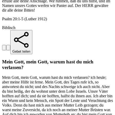
erfülle alle deine Anschläge. Wir rühmen, daß du uns hilfst, und im
Namen unsres Gottes werfen wir Panier auf. Der HERR gewähre
dir alle deine Bitten!
Psalm 20:1-5 (Luther 1912)
Biblisch
Gebet teilen
Mein Gott, mein Gott, warum hast du mich
verlassen?
Mein Gott, mein Gott, warum hast du mich verlassen? ich heule;
aber meine Hilfe ist ferne. Mein Gott, des Tages rufe ich, so
antwortest du nicht; und des Nachts schweige ich auch nicht. Aber
du bist heilig, der du wohnst unter dem Lobe Israels. Unsre Väter
hofften auf dich; und da sie hofften, halfst du ihnen aus. Ich aber bin
ein Wurm und kein Mensch, ein Spott der Leute und Verachtung des
Volks. Denn du hast mich aus meiner Mutter Leib gezogen; du
warst meine Zuversicht, da ich noch an meiner Mutter Brüsten war.
Auf dich bin ich geworfen von Mutterleib an; du bist mein Gott von