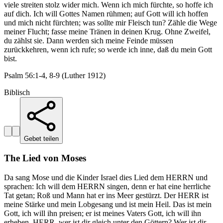
viele streiten stolz wider mich. Wenn ich mich fürchte, so hoffe ich
auf dich. Ich will Gottes Namen rühmen; auf Gott will ich hoffen
und mich nicht fürchten; was sollte mir Fleisch tun? Zähle die Wege
meiner Flucht; fasse meine Tränen in deinen Krug. Ohne Zweifel,
du zählst sie. Dann werden sich meine Feinde müssen
zurückkehren, wenn ich rufe; so werde ich inne, daß du mein Gott
bist.
Psalm 56:1-4, 8-9 (Luther 1912)
Biblisch
Gebet teilen
The Lied von Moses
Da sang Mose und die Kinder Israel dies Lied dem HERRN und
sprachen: Ich will dem HERRN singen, denn er hat eine herrliche
Tat getan; Roß und Mann hat er ins Meer gestürzt. Der HERR ist
meine Stärke und mein Lobgesang und ist mein Heil. Das ist mein
Gott, ich will ihn preisen; er ist meines Vaters Gott, ich will ihn
erheben. HERR, wer ist dir gleich unter den Göttern? Wer ist dir