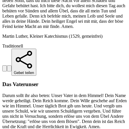
lieben Sohn, dass du mich diese Nacht vor allem Schaden und
Gefahr behütet hast. Ich bitte dich, du wollest mich diesen Tag auch
behüten vor Sünden und allem Übel, dass dir all mein Tun und
Leben gefalle. Denn ich befehle mich, meinen Leib und Seele und
alles in deine Hände. Dein heiliger Engel sei mit mir, dass der böse
Feind keine Macht an mir finde. Amen.
Martin Luther, Kleiner Katechismus (1529, gemeinfrei)
Traditionell
Gebet teilen
Das Vaterunser
Darum sollt ihr also beten: Unser Vater in dem Himmel! Dein Name
werde geheiligt. Dein Reich komme. Dein Wille geschehe auf Erden
wie im Himmel. Unser täglich Brot gib uns heute. Und vergib uns
unsere Schuld, wie wir unseren Schuldigern vergeben. Und führe
uns nicht in Versuchung, sondern erlöse uns von dem Übel Andere
Übersetzung: "erlöse uns von dem Bösen". Denn dein ist das Reich
und die Kraft und die Herrlichkeit in Ewigkeit. Amen.