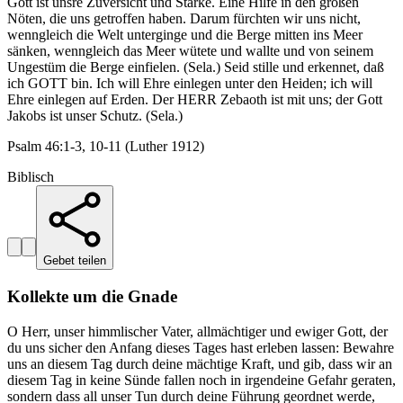
Gott ist unsre Zuversicht und Stärke. Eine Hilfe in den großen
Nöten, die uns getroffen haben. Darum fürchten wir uns nicht,
wenngleich die Welt unterginge und die Berge mitten ins Meer
sänken, wenngleich das Meer wütete und wallte und von seinem
Ungestüm die Berge einfielen. (Sela.) Seid stille und erkennet, daß
ich GOTT bin. Ich will Ehre einlegen unter den Heiden; ich will
Ehre einlegen auf Erden. Der HERR Zebaoth ist mit uns; der Gott
Jakobs ist unser Schutz. (Sela.)
Psalm 46:1-3, 10-11 (Luther 1912)
Biblisch
Gebet teilen
Kollekte um die Gnade
O Herr, unser himmlischer Vater, allmächtiger und ewiger Gott, der
du uns sicher den Anfang dieses Tages hast erleben lassen: Bewahre
uns an diesem Tag durch deine mächtige Kraft, und gib, dass wir an
diesem Tag in keine Sünde fallen noch in irgendeine Gefahr geraten,
sondern dass all unser Tun durch deine Führung geordnet werde,