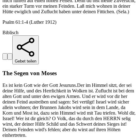
mich führen auf einen hohen Felsen. Denn du bist meine Zuversicht,
ein starker Turm vor meinen Feinden. Laß mich wohnen in deiner
Hütte ewiglich und Zuflucht haben unter deinen Fittichen. (Sela.)
Psalm 61:1-4 (Luther 1912)
Biblisch
Gebet teilen
The Segen von Moses
Es ist kein Gott wie der Gott Jesuruns.Der im Himmel sitzt, der sei
deine Hilfe, und des Herrlichkeit in Wolken ist. Zuflucht ist bei dem
alten Gott und unter den ewigen Armen. Und er wird vor dir her
deinen Feind austreiben und sagen: Sei vertilgt! Israel wird sicher
allein wohnen; der Brunnen Jakobs wird sein in dem Lande, da
Korn und Most ist, dazu sein Himmel wird mit Tau triefen. Wohl dir,
Israel! Wer ist dir gleich? O Volk, das du durch den HERRN selig
wirst, der deiner Hilfe Schild und das Schwert deines Sieges ist!
Deinen Feinden wird's fehlen; aber du wirst auf ihren Höhen
einhertreten.