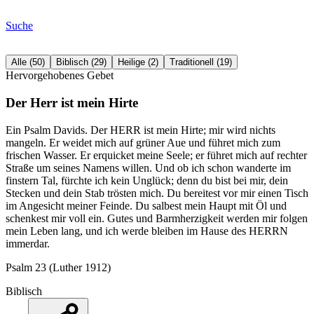
Suche
Alle
(
50
)
Biblisch
(
29
)
Heilige
(
2
)
Traditionell
(
19
)
Hervorgehobenes Gebet
Der Herr ist mein Hirte
Ein Psalm Davids. Der HERR ist mein Hirte; mir wird nichts
mangeln. Er weidet mich auf grüner Aue und führet mich zum
frischen Wasser. Er erquicket meine Seele; er führet mich auf rechter
Straße um seines Namens willen. Und ob ich schon wanderte im
finstern Tal, fürchte ich kein Unglück; denn du bist bei mir, dein
Stecken und dein Stab trösten mich. Du bereitest vor mir einen Tisch
im Angesicht meiner Feinde. Du salbest mein Haupt mit Öl und
schenkest mir voll ein. Gutes und Barmherzigkeit werden mir folgen
mein Leben lang, und ich werde bleiben im Hause des HERRN
immerdar.
Psalm 23 (Luther 1912)
Biblisch