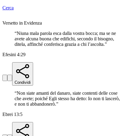
Cerca
Versetto in Evidenza
“
Niuna mala parola esca dalla vostra bocca; ma se ne
avete alcuna buona che edifichi, secondo il bisogno,
ditela, affinché conferisca grazia a chi l’ascolta.
”
Efesini 4:29
Condividi
“
Non siate amanti del danaro, siate contenti delle cose
che avete; poiché Egli stesso ha detto: Io non ti lascerò,
e non ti abbandonerò.
”
Ebrei 13:5