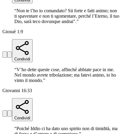
Condividi
“
Non te l’ho io comandato? Sii forte e fatti animo; non
ti spaventare e non ti sgomentare, perché l’Eterno, il tuo
Dio, sarà teco dovunque andrai".
”
Giosuè 1:9
Condividi
“
V’ho dette queste cose, affinché abbiate pace in me.
Nel mondo avrete tribolazione; ma fatevi animo, io ho
vinto il mondo.
”
Giovanni 16:33
Condividi
“
Poiché Iddio ci ha dato uno spirito non di timidità, ma
di forza e d’amore e di correzione.
”