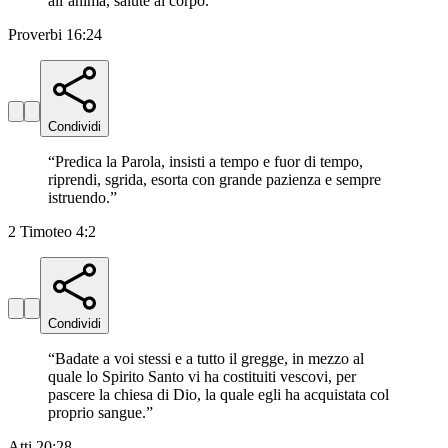
all’anima, salute al corpo.
”
Proverbi 16:24
Condividi
“
Predica la Parola, insisti a tempo e fuor di tempo,
riprendi, sgrida, esorta con grande pazienza e sempre
istruendo.
”
2 Timoteo 4:2
Condividi
“
Badate a voi stessi e a tutto il gregge, in mezzo al
quale lo Spirito Santo vi ha costituiti vescovi, per
pascere la chiesa di Dio, la quale egli ha acquistata col
proprio sangue.
”
Atti 20:28