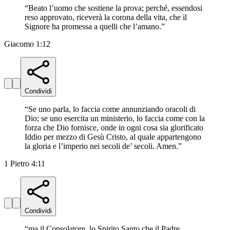
“
Beato l’uomo che sostiene la prova; perché, essendosi
reso approvato, riceverà la corona della vita, che il
Signore ha promessa a quelli che l’amano.
”
Giacomo 1:12
Condividi
“
Se uno parla, lo faccia come annunziando oracoli di
Dio; se uno esercita un ministerio, lo faccia come con la
forza che Dio fornisce, onde in ogni cosa sia glorificato
Iddio per mezzo di Gesù Cristo, al quale appartengono
la gloria e l’imperio nei secoli de’ secoli. Amen.
”
1 Pietro 4:11
Condividi
“
ma il Consolatore, lo Spirito Santo che il Padre