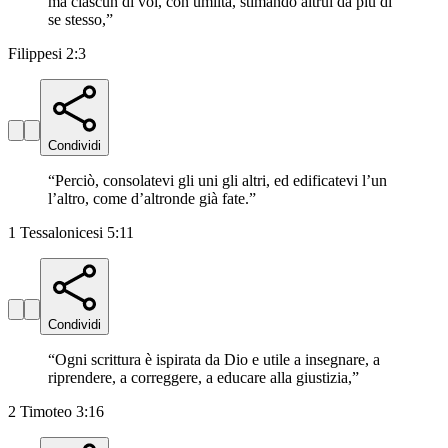
ma ciascun di voi, con umiltà, stimando altrui da più di
se stesso,
”
Filippesi 2:3
Condividi
“
Perciò, consolatevi gli uni gli altri, ed edificatevi l’un
l’altro, come d’altronde già fate.
”
1 Tessalonicesi 5:11
Condividi
“
Ogni scrittura è ispirata da Dio e utile a insegnare, a
riprendere, a correggere, a educare alla giustizia,
”
2 Timoteo 3:16