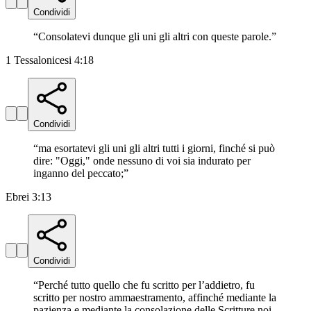
Condividi
“
Consolatevi dunque gli uni gli altri con queste parole.
”
1 Tessalonicesi 4:18
Condividi
“
ma esortatevi gli uni gli altri tutti i giorni, finché si può
dire: "Oggi," onde nessuno di voi sia indurato per
inganno del peccato;
”
Ebrei 3:13
Condividi
“
Perché tutto quello che fu scritto per l’addietro, fu
scritto per nostro ammaestramento, affinché mediante la
pazienza e mediante la consolazione delle Scritture noi