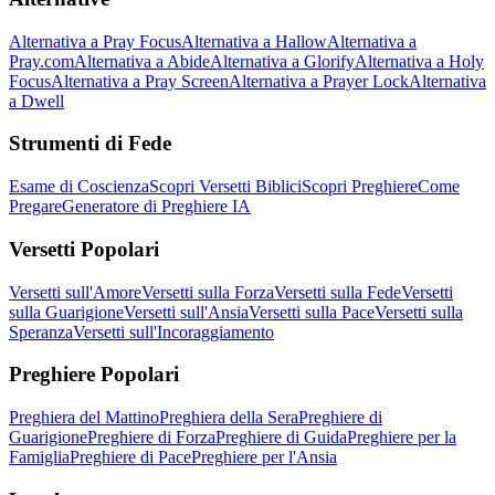
Alternativa a Pray Focus
Alternativa a Hallow
Alternativa a
Pray.com
Alternativa a Abide
Alternativa a Glorify
Alternativa a Holy
Focus
Alternativa a Pray Screen
Alternativa a Prayer Lock
Alternativa
a Dwell
Strumenti di Fede
Esame di Coscienza
Scopri Versetti Biblici
Scopri Preghiere
Come
Pregare
Generatore di Preghiere IA
Versetti Popolari
Versetti sull'Amore
Versetti sulla Forza
Versetti sulla Fede
Versetti
sulla Guarigione
Versetti sull'Ansia
Versetti sulla Pace
Versetti sulla
Speranza
Versetti sull'Incoraggiamento
Preghiere Popolari
Preghiera del Mattino
Preghiera della Sera
Preghiere di
Guarigione
Preghiere di Forza
Preghiere di Guida
Preghiere per la
Famiglia
Preghiere di Pace
Preghiere per l'Ansia