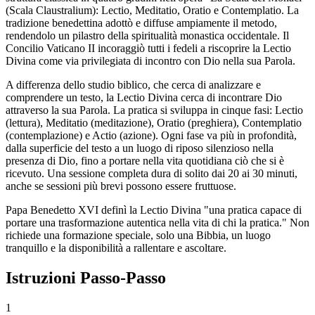
(Scala Claustralium): Lectio, Meditatio, Oratio e Contemplatio. La
tradizione benedettina adottò e diffuse ampiamente il metodo,
rendendolo un pilastro della spiritualità monastica occidentale. Il
Concilio Vaticano II incoraggiò tutti i fedeli a riscoprire la Lectio
Divina come via privilegiata di incontro con Dio nella sua Parola.
A differenza dello studio biblico, che cerca di analizzare e
comprendere un testo, la Lectio Divina cerca di incontrare Dio
attraverso la sua Parola. La pratica si sviluppa in cinque fasi: Lectio
(lettura), Meditatio (meditazione), Oratio (preghiera), Contemplatio
(contemplazione) e Actio (azione). Ogni fase va più in profondità,
dalla superficie del testo a un luogo di riposo silenzioso nella
presenza di Dio, fino a portare nella vita quotidiana ciò che si è
ricevuto. Una sessione completa dura di solito dai 20 ai 30 minuti,
anche se sessioni più brevi possono essere fruttuose.
Papa Benedetto XVI definì la Lectio Divina "una pratica capace di
portare una trasformazione autentica nella vita di chi la pratica." Non
richiede una formazione speciale, solo una Bibbia, un luogo
tranquillo e la disponibilità a rallentare e ascoltare.
Istruzioni Passo-Passo
1