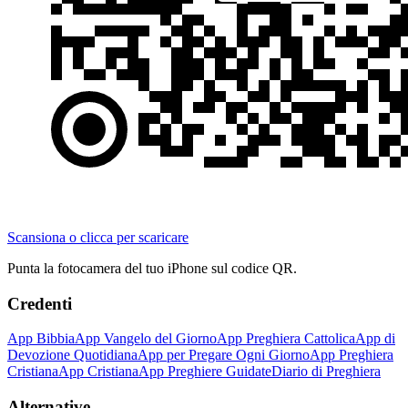
Scansiona o clicca per scaricare
Punta la fotocamera del tuo iPhone sul codice QR.
Credenti
App Bibbia
App Vangelo del Giorno
App Preghiera Cattolica
App di
Devozione Quotidiana
App per Pregare Ogni Giorno
App Preghiera
Cristiana
App Cristiana
App Preghiere Guidate
Diario di Preghiera
Alternative