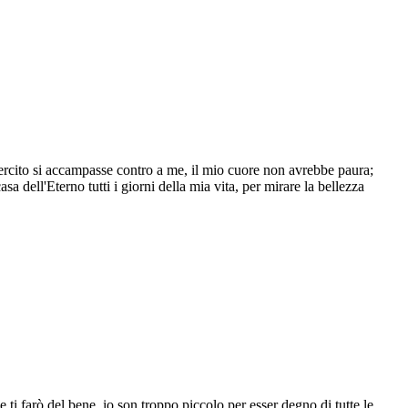
sercito si accampasse contro a me, il mio cuore non avrebbe paura;
a dell'Eterno tutti i giorni della mia vita, per mirare la bellezza
i farò del bene, io son troppo piccolo per esser degno di tutte le