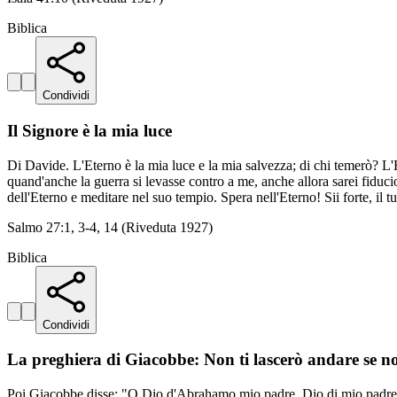
Biblica
Condividi
Il Signore è la mia luce
Di Davide. L'Eterno è la mia luce e la mia salvezza; di chi temerò? L'
quand'anche la guerra si levasse contro a me, anche allora sarei fiducios
dell'Eterno e meditare nel suo tempio. Spera nell'Eterno! Sii forte, il tu
Salmo 27:1, 3-4, 14 (Riveduta 1927)
Biblica
Condividi
La preghiera di Giacobbe: Non ti lascerò andare se n
Poi Giacobbe disse: "O Dio d'Abrahamo mio padre, Dio di mio padre Isac