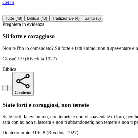
Cerca
Tutte
(
49
)
Biblica
(
40
)
Tradizionale
(
4
)
Santo
(
5
)
Preghiera in evidenza
Sii forte e coraggioso
Non te l'ho io comandato? Sii forte e fatti animo; non ti spaventare e 
Giosuè 1:9 (Riveduta 1927)
Biblica
Condividi
Siate forti e coraggiosi, non temete
Siate forti, fatevi animo, non temete e non vi spaventate di loro, perch
sarà con te; non ti lascerà e non ti abbandonerà; non temere e non ti p
Deuteronomio 31:6, 8 (Riveduta 1927)