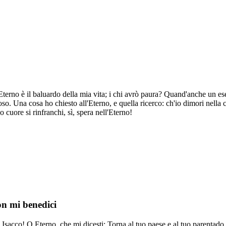
Eterno è il baluardo della mia vita; i chi avrò paura? Quand'anche un e
o. Una cosa ho chiesto all'Eterno, e quella ricerco: ch'io dimori nella cas
o cuore si rinfranchi, sì, spera nell'Eterno!
on mi benedici
co! O Eterno, che mi dicesti: Torna al tuo paese e al tuo parentado e t