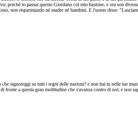
servo; poiché io passai questo Giordano col mio bastone, e ora son divenut
dosso, non risparmiando né madre né bambini. E l'uomo disse: "Lasciami
tu che signoreggi su tutti i regni delle nazioni? e non hai tu nelle tue ma
 di fronte a questa gran moltitudine che s'avanza contro di noi; e non sa