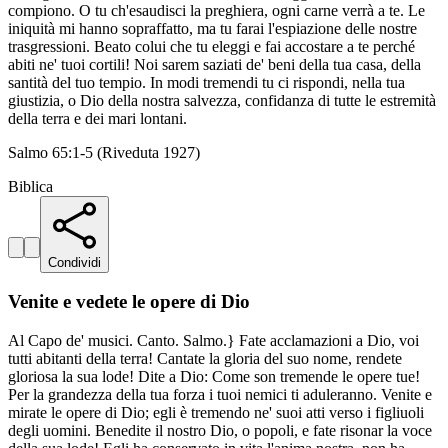
compiono. O tu ch'esaudisci la preghiera, ogni carne verrà a te. Le
iniquità mi hanno sopraffatto, ma tu farai l'espiazione delle nostre
trasgressioni. Beato colui che tu eleggi e fai accostare a te perché
abiti ne' tuoi cortili! Noi sarem saziati de' beni della tua casa, della
santità del tuo tempio. In modi tremendi tu ci rispondi, nella tua
giustizia, o Dio della nostra salvezza, confidanza di tutte le estremità
della terra e dei mari lontani.
Salmo 65:1-5 (Riveduta 1927)
Biblica
Condividi
Venite e vedete le opere di Dio
Al Capo de' musici. Canto. Salmo.} Fate acclamazioni a Dio, voi
tutti abitanti della terra! Cantate la gloria del suo nome, rendete
gloriosa la sua lode! Dite a Dio: Come son tremende le opere tue!
Per la grandezza della tua forza i tuoi nemici ti aduleranno. Venite e
mirate le opere di Dio; egli è tremendo ne' suoi atti verso i figliuoli
degli uomini. Benedite il nostro Dio, o popoli, e fate risonar la voce