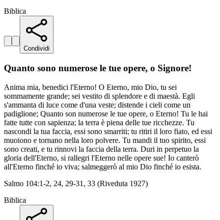
Biblica
Condividi
Quanto sono numerose le tue opere, o Signore!
Anima mia, benedici l'Eterno! O Eterno, mio Dio, tu sei
sommamente grande; sei vestito di splendore e di maestà. Egli
s'ammanta di luce come d'una veste; distende i cieli come un
padiglione; Quanto son numerose le tue opere, o Eterno! Tu le hai
fatte tutte con sapienza; la terra è piena delle tue ricchezze. Tu
nascondi la tua faccia, essi sono smarriti; tu ritiri il loro fiato, ed essi
muoiono e tornano nella loro polvere. Tu mandi il tuo spirito, essi
sono creati, e tu rinnovi la faccia della terra. Duri in perpetuo la
gloria dell'Eterno, si rallegri l'Eterno nelle opere sue! Io canterò
all'Eterno finché io viva; salmeggerò al mio Dio finché io esista.
Salmo 104:1-2, 24, 29-31, 33 (Riveduta 1927)
Biblica