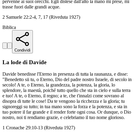
pervenne ai suoi orecchi. Egli distese dall'alto la mano mi prese, mi
trasse fuori dalle grandi acque.
2 Samuele 22:2-4, 7, 17 (Riveduta 1927)
Biblica
Condividi
La lode di Davide
Davide benedisse l'Eterno in presenza di tutta la raunanza, e disse:
"Benedetto sii tu, o Eterno, Dio del padre nostro Israele, di secolo in
secolo! A te, o Eterno, la grandezza, la potenza, la gloria, lo
splendore, la maestà, poiché tutto quello che sta in cielo e sulla terra
e tuo! A te, o Eterno, il regno; a te, che t'innalzi come sovrano al
disopra di tutte le cose! Da te vengono la ricchezza e la gloria; tu
signoreggi su tutto; in tua mano sono la forza e la potenza, e sta in
tuo potere il far grande e il render forte ogni cosa. Or dunque, o Dio
nostro, noi ti rendiamo grazie, e celebriamo il tuo nome glorioso.
1 Cronache 29:10-13 (Riveduta 1927)