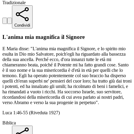
Tradizionale
Condividi
L'anima mia magnifica il Signore
E Maria disse: "L'anima mia magnifica il Signore, e lo spirito mio
esulta in Dio mio Salvatore, poich'egli ha riguardato alla bassezza
della sua ancella. Perché ecco, d'ora innanzi tutte le età mi
chiameranno beata, poiché il Potente mi ha fatto grandi cose. Santo
è il suo nome e la sua misericordia è d'età in età per quelli che lo
temono. Egli ha operato potentemente col suo braccio ha disperso
quelli ch'eran superbi ne' pensieri del cuor loro; ha tratto giù dai troni
i potenti, ed ha innalzato gli umili; ha ricolmato di beni i famelici, e
ha rimandati a vuoto i ricchi. Ha soccorso Israele, suo servitore,
ricordandosi della misericordia di cui avea parlato ai nostri padri,
verso Abramo e verso la sua progenie in perpetuo".
Luca 1:46-55 (Riveduta 1927)
Biblica