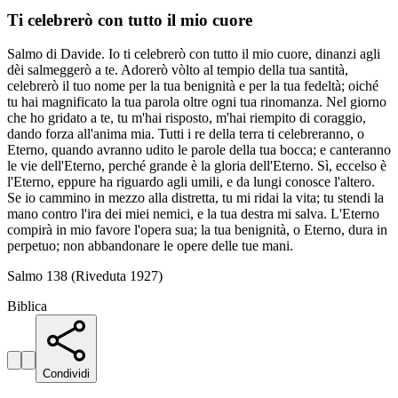
Ti celebrerò con tutto il mio cuore
Salmo di Davide. Io ti celebrerò con tutto il mio cuore, dinanzi agli
dèi salmeggerò a te. Adorerò vòlto al tempio della tua santità,
celebrerò il tuo nome per la tua benignità e per la tua fedeltà; oiché
tu hai magnificato la tua parola oltre ogni tua rinomanza. Nel giorno
che ho gridato a te, tu m'hai risposto, m'hai riempito di coraggio,
dando forza all'anima mia. Tutti i re della terra ti celebreranno, o
Eterno, quando avranno udito le parole della tua bocca; e canteranno
le vie dell'Eterno, perché grande è la gloria dell'Eterno. Sì, eccelso è
l'Eterno, eppure ha riguardo agli umili, e da lungi conosce l'altero.
Se io cammino in mezzo alla distretta, tu mi ridai la vita; tu stendi la
mano contro l'ira dei miei nemici, e la tua destra mi salva. L'Eterno
compirà in mio favore l'opera sua; la tua benignità, o Eterno, dura in
perpetuo; non abbandonare le opere delle tue mani.
Salmo 138 (Riveduta 1927)
Biblica
Condividi