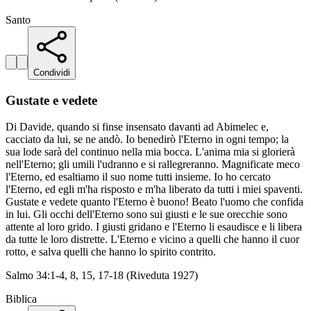
Santo
Condividi
Gustate e vedete
Di Davide, quando si finse insensato davanti ad Abimelec e,
cacciato da lui, se ne andò. Io benedirò l'Eterno in ogni tempo; la
sua lode sarà del continuo nella mia bocca. L'anima mia si glorierà
nell'Eterno; gli umili l'udranno e si rallegreranno. Magnificate meco
l'Eterno, ed esaltiamo il suo nome tutti insieme. Io ho cercato
l'Eterno, ed egli m'ha risposto e m'ha liberato da tutti i miei spaventi.
Gustate e vedete quanto l'Eterno è buono! Beato l'uomo che confida
in lui. Gli occhi dell'Eterno sono sui giusti e le sue orecchie sono
attente al loro grido. I giusti gridano e l'Eterno li esaudisce e li libera
da tutte le loro distrette. L'Eterno e vicino a quelli che hanno il cuor
rotto, e salva quelli che hanno lo spirito contrito.
Salmo 34:1-4, 8, 15, 17-18 (Riveduta 1927)
Biblica