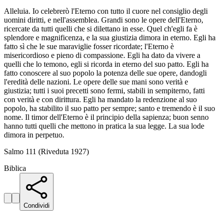
Alleluia. Io celebrerò l'Eterno con tutto il cuore nel consiglio degli
uomini diritti, e nell'assemblea. Grandi sono le opere dell'Eterno,
ricercate da tutti quelli che si dilettano in esse. Quel ch'egli fa è
splendore e magnificenza, e la sua giustizia dimora in eterno. Egli ha
fatto sì che le sue maraviglie fosser ricordate; l'Eterno è
misericordioso e pieno di compassione. Egli ha dato da vivere a
quelli che lo temono, egli si ricorda in eterno del suo patto. Egli ha
fatto conoscere al suo popolo la potenza delle sue opere, dandogli
l'eredità delle nazioni. Le opere delle sue mani sono verità e
giustizia; tutti i suoi precetti sono fermi, stabili in sempiterno, fatti
con verità e con dirittura. Egli ha mandato la redenzione al suo
popolo, ha stabilito il suo patto per sempre; santo e tremendo è il suo
nome. Il timor dell'Eterno è il principio della sapienza; buon senno
hanno tutti quelli che mettono in pratica la sua legge. La sua lode
dimora in perpetuo.
Salmo 111 (Riveduta 1927)
Biblica
Condividi