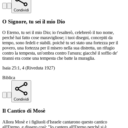
Condividi
O Signore, tu sei il mio Dio
O Eterno, tu sei il mio Dio; io t'esalterò, celebrerò il tuo nome,
perché hai fatto cose maravigliose; i tuoi disegni, concepiti da
tempo, sono fedeli e stabili. poiché tu sei stato una fortezza per il
povero, una fortezza per il misero nella sua distretta, un rifugio
contro la tempesta, un'ombra contro l'arsura; giacché il soffio de'
tiranni era come una tempesta che batte la muraglia.
Isaia 25:1, 4 (Riveduta 1927)
Biblica
Condividi
Il Cantico di Mosè
Allora Mosè e i figliuoli d'Israele cantarono questo cantico
all'Eterno, e dissero così: "Io cantero all'Eterno perché si è