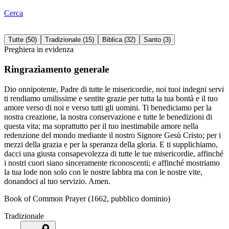
Cerca
Tutte
(
50
)
Tradizionale
(
15
)
Biblica
(
32
)
Santo
(
3
)
Preghiera in evidenza
Ringraziamento generale
Dio onnipotente, Padre di tutte le misericordie, noi tuoi indegni servi
ti rendiamo umilissime e sentite grazie per tutta la tua bontà e il tuo
amore verso di noi e verso tutti gli uomini. Ti benediciamo per la
nostra creazione, la nostra conservazione e tutte le benedizioni di
questa vita; ma soprattutto per il tuo inestimabile amore nella
redenzione del mondo mediante il nostro Signore Gesù Cristo; per i
mezzi della grazia e per la speranza della gloria. E ti supplichiamo,
dacci una giusta consapevolezza di tutte le tue misericordie, affinché
i nostri cuori siano sinceramente riconoscenti; e affinché mostriamo
la tua lode non solo con le nostre labbra ma con le nostre vite,
donandoci al tuo servizio. Amen.
Book of Common Prayer (1662, pubblico dominio)
Tradizionale