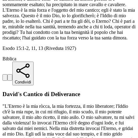
sommamente esaltato; ha precipitato in mare cavallo e cavaliere.
L'Eterno è la mia forza e l'oggetto del mio cantico; egli è stato la mia
salvezza. Questo è il mio Dio, io lo glorificherò; è l'Iddio di mio
padre, io lo esalterò. Chi è pari a te fra gli dèi, o Eterno? Chi è pari a
te, mirabile nella tua santità, tremendo anche a chi ti loda, operator di
prodigi? Tu hai condotto con la tua benignità il popolo che hai
riscattato; l'hai guidato con la tua forza verso la tua santa dimora.
Esodo 15:1-2, 11, 13 (Riveduta 1927)
Biblica
Condividi
David's Cantico di Deliverance
"L'Eterno è la mia ròcca, la mia fortezza, il mio liberatore; l'Iddio
ch'è la mia rupe, in cui mi rifugio, il mio scudo, il mio potente
salvatore, il mio alto ricetto, il mio asilo. O mio salvatore, tu mi salvi
dalla violenza! Io invocai l'Eterno ch'è degno d'ogni lode, e fui
salvato dai miei nemici. Nella mia distretta invocai l'Eterno, e gridai
al mio Dio. Egli udì la mia voce dal suo tempio, e il mio grido