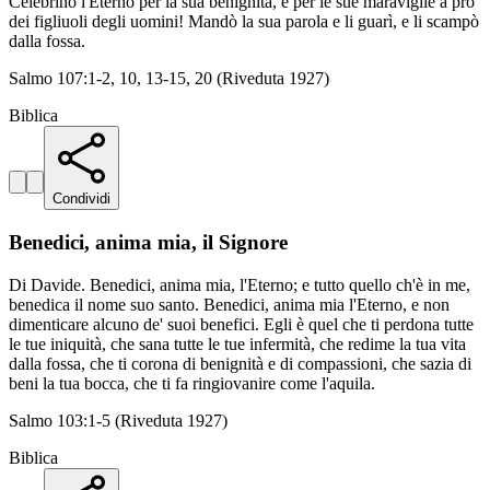
Celebrino l'Eterno per la sua benignità, e per le sue maraviglie a pro
dei figliuoli degli uomini! Mandò la sua parola e li guarì, e li scampò
dalla fossa.
Salmo 107:1-2, 10, 13-15, 20 (Riveduta 1927)
Biblica
Condividi
Benedici, anima mia, il Signore
Di Davide. Benedici, anima mia, l'Eterno; e tutto quello ch'è in me,
benedica il nome suo santo. Benedici, anima mia l'Eterno, e non
dimenticare alcuno de' suoi benefici. Egli è quel che ti perdona tutte
le tue iniquità, che sana tutte le tue infermità, che redime la tua vita
dalla fossa, che ti corona di benignità e di compassioni, che sazia di
beni la tua bocca, che ti fa ringiovanire come l'aquila.
Salmo 103:1-5 (Riveduta 1927)
Biblica