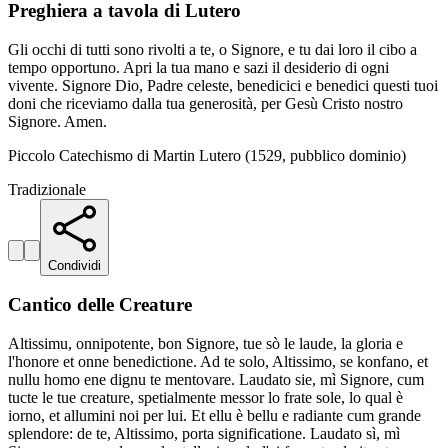
Preghiera a tavola di Lutero
Gli occhi di tutti sono rivolti a te, o Signore, e tu dai loro il cibo a
tempo opportuno. Apri la tua mano e sazi il desiderio di ogni
vivente. Signore Dio, Padre celeste, benedicici e benedici questi tuoi
doni che riceviamo dalla tua generosità, per Gesù Cristo nostro
Signore. Amen.
Piccolo Catechismo di Martin Lutero (1529, pubblico dominio)
Tradizionale
Condividi
Cantico delle Creature
Altissimu, onnipotente, bon Signore, tue sò le laude, la gloria e
l'honore et onne benedictione. Ad te solo, Altissimo, se konfano, et
nullu homo ene dignu te mentovare. Laudato sie, mì Signore, cum
tucte le tue creature, spetialmente messor lo frate sole, lo qual è
iorno, et allumini noi per lui. Et ellu è bellu e radiante cum grande
splendore: de te, Altissimo, porta significatione. Laudato sì, mì