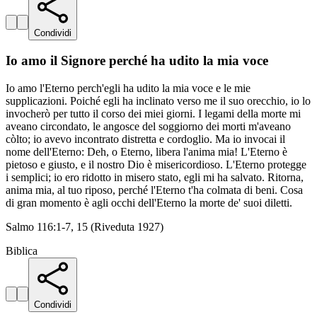
Condividi
Io amo il Signore perché ha udito la mia voce
Io amo l'Eterno perch'egli ha udito la mia voce e le mie
supplicazioni. Poiché egli ha inclinato verso me il suo orecchio, io lo
invocherò per tutto il corso dei miei giorni. I legami della morte mi
aveano circondato, le angosce del soggiorno dei morti m'aveano
còlto; io avevo incontrato distretta e cordoglio. Ma io invocai il
nome dell'Eterno: Deh, o Eterno, libera l'anima mia! L'Eterno è
pietoso e giusto, e il nostro Dio è misericordioso. L'Eterno protegge
i semplici; io ero ridotto in misero stato, egli mi ha salvato. Ritorna,
anima mia, al tuo riposo, perché l'Eterno t'ha colmata di beni. Cosa
di gran momento è agli occhi dell'Eterno la morte de' suoi diletti.
Salmo 116:1-7, 15 (Riveduta 1927)
Biblica
Condividi