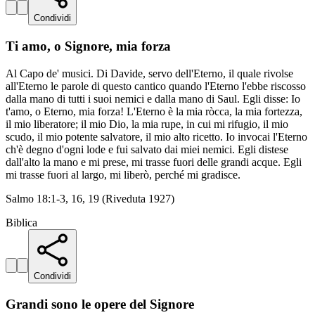
Condividi
Ti amo, o Signore, mia forza
Al Capo de' musici. Di Davide, servo dell'Eterno, il quale rivolse
all'Eterno le parole di questo cantico quando l'Eterno l'ebbe riscosso
dalla mano di tutti i suoi nemici e dalla mano di Saul. Egli disse: Io
t'amo, o Eterno, mia forza! L'Eterno è la mia ròcca, la mia fortezza,
il mio liberatore; il mio Dio, la mia rupe, in cui mi rifugio, il mio
scudo, il mio potente salvatore, il mio alto ricetto. Io invocai l'Eterno
ch'è degno d'ogni lode e fui salvato dai miei nemici. Egli distese
dall'alto la mano e mi prese, mi trasse fuori delle grandi acque. Egli
mi trasse fuori al largo, mi liberò, perché mi gradisce.
Salmo 18:1-3, 16, 19 (Riveduta 1927)
Biblica
Condividi
Grandi sono le opere del Signore