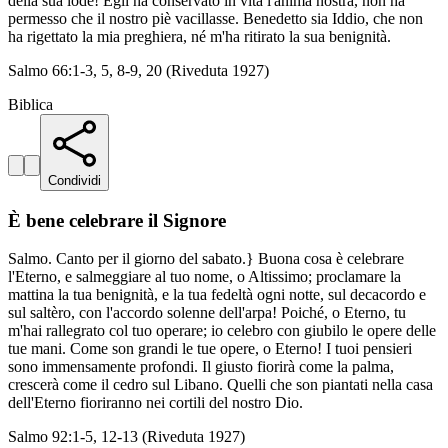
della sua lode! Egli ha conservato in vita l'anima nostra, non ha
permesso che il nostro piè vacillasse. Benedetto sia Iddio, che non
ha rigettato la mia preghiera, né m'ha ritirato la sua benignità.
Salmo 66:1-3, 5, 8-9, 20 (Riveduta 1927)
Biblica
Condividi
È bene celebrare il Signore
Salmo. Canto per il giorno del sabato.} Buona cosa è celebrare
l'Eterno, e salmeggiare al tuo nome, o Altissimo; proclamare la
mattina la tua benignità, e la tua fedeltà ogni notte, sul decacordo e
sul saltèro, con l'accordo solenne dell'arpa! Poiché, o Eterno, tu
m'hai rallegrato col tuo operare; io celebro con giubilo le opere delle
tue mani. Come son grandi le tue opere, o Eterno! I tuoi pensieri
sono immensamente profondi. Il giusto fiorirà come la palma,
crescerà come il cedro sul Libano. Quelli che son piantati nella casa
dell'Eterno fioriranno nei cortili del nostro Dio.
Salmo 92:1-5, 12-13 (Riveduta 1927)