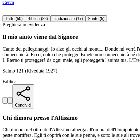
Cerca
Tutte
(
50
)
Biblica
(
28
)
Tradizionale
(
17
)
Santo
(
5
)
Preghiera in evidenza
Il mio aiuto viene dal Signore
Canto dei pellegrinaggi. Io alzo gli occhi ai monti... Donde mi verrà l'ai
sonnecchierà. Ecco, colui che protegge Israele non sonnecchierà né dormi
L'Eterno ti proteggerà da ogni male, egli proteggerà l'anima tua. L'Eter
Salmo 121 (Riveduta 1927)
Biblica
Condividi
Chi dimora presso l'Altissimo
Chi dimora nel ritiro dell'Altissimo alberga all'ombra dell'Onnipotente. I
peste mortifera. Egli ti coprirà con le sue penne, e sotto le sue ali tro