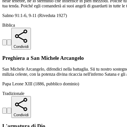
nelle tenebre, né lo sterminio che infierisce in pien mezzodì. Poiché tu 
tua tenda. Poiché egli comanderà ai suoi angeli di guardarti in tutte le 
Salmo 91:1-6, 9-11 (Riveduta 1927)
Biblica
Condividi
Preghiera a San Michele Arcangelo
San Michele Arcangelo, difendici nella battaglia. Sii tu nostro sostegno
milizia celeste, con la potenza divina ricaccia nell'inferno Satana e gl
Papa Leone XIII (1886, pubblico dominio)
Tradizionale
Condividi
L'armatura di Dio