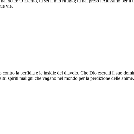
hai detto: O Eterno, tu sei il mio rifugio; tu hai preso l'Altissimo per il 
tue vie.
 contro la perfidia e le insidie del diavolo. Che Dio eserciti il suo domi
i altri spiriti maligni che vagano nel mondo per la perdizione delle anim