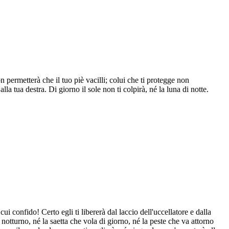
on permetterà che il tuo piè vacilli; colui che ti protegge non
a tua destra. Di giorno il sole non ti colpirà, né la luna di notte.
ui confido! Certo egli ti libererà dal laccio dell'uccellatore e dalla
o notturno, né la saetta che vola di giorno, né la peste che va attorno