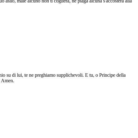
tuo asilo, male alcuno non ti coglierà, né piaga alcuna s'accosterà alla
nio su di lui, te ne preghiamo supplichevoli. E tu, o Principe della
e. Amen.