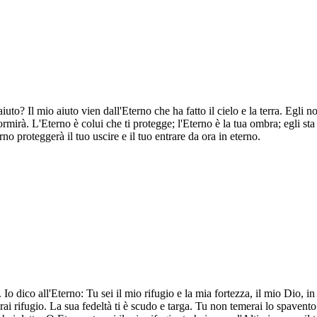
uto? Il mio aiuto vien dall'Eterno che ha fatto il cielo e la terra. Egli n
rà. L'Eterno è colui che ti protegge; l'Eterno è la tua ombra; egli sta all
no proteggerà il tuo uscire e il tuo entrare da ora in eterno.
o dico all'Eterno: Tu sei il mio rifugio e la mia fortezza, il mio Dio, in c
verai rifugio. La sua fedeltà ti è scudo e targa. Tu non temerai lo spavent