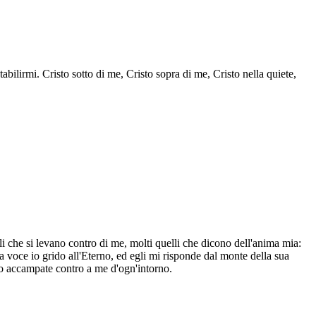
abilirmi. Cristo sotto di me, Cristo sopra di me, Cristo nella quiete,
che si levano contro di me, molti quelli che dicono dell'anima mia:
a voce io grido all'Eterno, ed egli mi risponde dal monte della sua
ono accampate contro a me d'ogn'intorno.