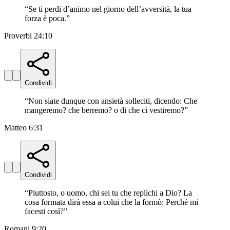
“
Se ti perdi d’animo nel giorno dell’avversità, la tua
forza è poca.
”
Proverbi 24:10
Condividi
“
Non siate dunque con ansietà solleciti, dicendo: Che
mangeremo? che berremo? o di che ci vestiremo?
”
Matteo 6:31
Condividi
“
Piuttosto, o uomo, chi sei tu che replichi a Dio? La
cosa formata dirà essa a colui che la formò: Perché mi
facesti così?
”
Romani 9:20