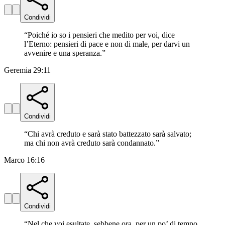
Condividi
“
Poiché io so i pensieri che medito per voi, dice
l’Eterno: pensieri di pace e non di male, per darvi un
avvenire e una speranza.
”
Geremia 29:11
Condividi
“
Chi avrà creduto e sarà stato battezzato sarà salvato;
ma chi non avrà creduto sarà condannato.
”
Marco 16:16
Condividi
“
Nel che voi esultate, sebbene ora, per un po’ di tempo,