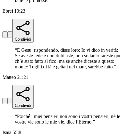
fatte le promesse.
”
Ebrei 10:23
Condividi
“
E Gesù, rispondendo, disse loro: Io vi dico in verità:
Se aveste fede e non dubitaste, non soltanto fareste quel
ch’è stato fatto al fico; ma se anche diceste a questo
monte: Togliti di là e gettati nel mare, sarebbe fatto.
”
Matteo 21:21
Condividi
“
Poiché i miei pensieri non sono i vostri pensieri, né le
vostre vie sono le mie vie, dice l’Eterno.
”
Isaia 55:8