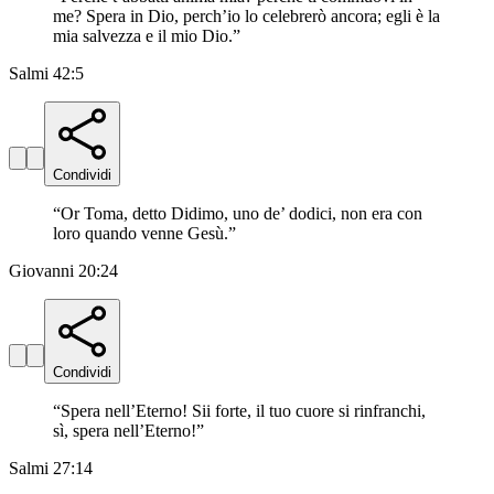
me? Spera in Dio, perch’io lo celebrerò ancora; egli è la
mia salvezza e il mio Dio.
”
Salmi 42:5
Condividi
“
Or Toma, detto Didimo, uno de’ dodici, non era con
loro quando venne Gesù.
”
Giovanni 20:24
Condividi
“
Spera nell’Eterno! Sii forte, il tuo cuore si rinfranchi,
sì, spera nell’Eterno!
”
Salmi 27:14