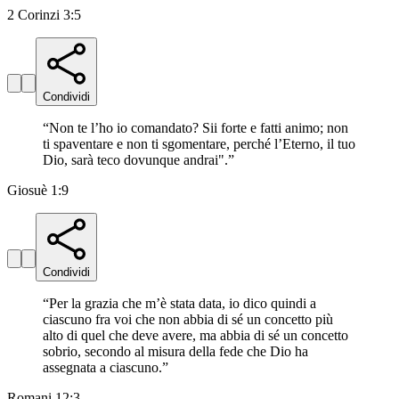
2 Corinzi 3:5
Condividi
“
Non te l’ho io comandato? Sii forte e fatti animo; non
ti spaventare e non ti sgomentare, perché l’Eterno, il tuo
Dio, sarà teco dovunque andrai".
”
Giosuè 1:9
Condividi
“
Per la grazia che m’è stata data, io dico quindi a
ciascuno fra voi che non abbia di sé un concetto più
alto di quel che deve avere, ma abbia di sé un concetto
sobrio, secondo al misura della fede che Dio ha
assegnata a ciascuno.
”
Romani 12:3