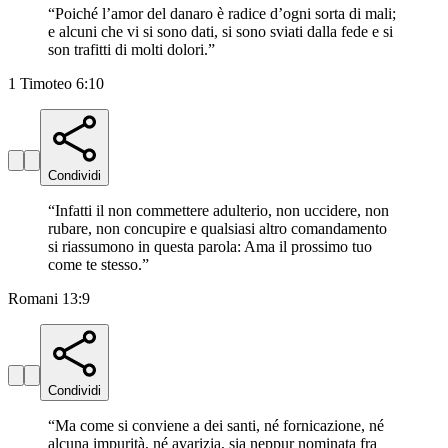
“
Poiché l’amor del danaro è radice d’ogni sorta di mali;
e alcuni che vi si sono dati, si sono sviati dalla fede e si
son trafitti di molti dolori.
”
1 Timoteo 6:10
Condividi
“
Infatti il non commettere adulterio, non uccidere, non
rubare, non concupire e qualsiasi altro comandamento
si riassumono in questa parola: Ama il prossimo tuo
come te stesso.
”
Romani 13:9
Condividi
“
Ma come si conviene a dei santi, né fornicazione, né
alcuna impurità, né avarizia, sia neppur nominata fra