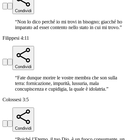
Condividi
“
Non lo dico perché io mi trovi in bisogno; giacché ho
imparato ad esser contento nello stato in cui mi trovo.
”
Filippesi 4:11
Condividi
“
Fate dunque morire le vostre membra che son sulla
terra: fornicazione, impurità, lussuria, mala
concupiscenza e cupidigia, la quale è idolatria.
”
Colossesi 3:5
Condividi
“
Poiché l’Eterno, il tuo Dio, è un fuoco consumante, un