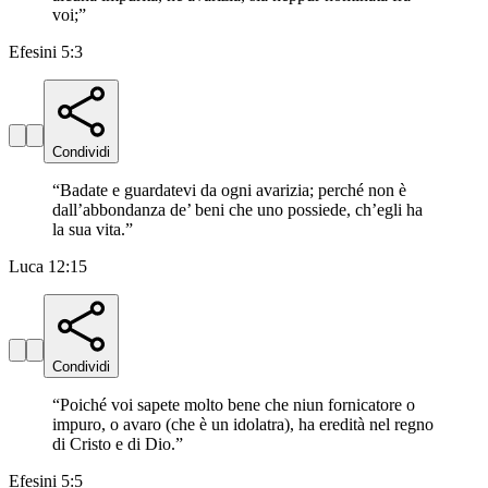
voi;
”
Efesini 5:3
Condividi
“
Badate e guardatevi da ogni avarizia; perché non è
dall’abbondanza de’ beni che uno possiede, ch’egli ha
la sua vita.
”
Luca 12:15
Condividi
“
Poiché voi sapete molto bene che niun fornicatore o
impuro, o avaro (che è un idolatra), ha eredità nel regno
di Cristo e di Dio.
”
Efesini 5:5