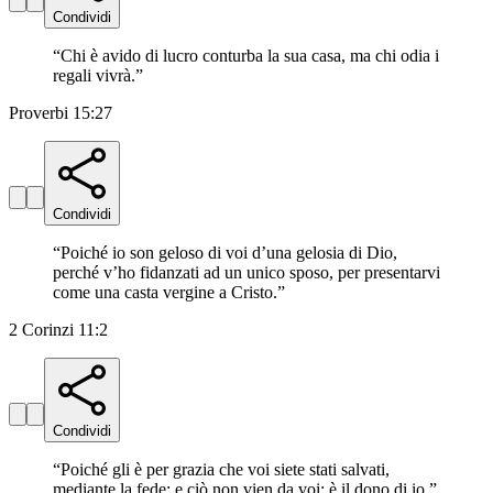
Condividi
“
Chi è avido di lucro conturba la sua casa, ma chi odia i
regali vivrà.
”
Proverbi 15:27
Condividi
“
Poiché io son geloso di voi d’una gelosia di Dio,
perché v’ho fidanzati ad un unico sposo, per presentarvi
come una casta vergine a Cristo.
”
2 Corinzi 11:2
Condividi
“
Poiché gli è per grazia che voi siete stati salvati,
mediante la fede; e ciò non vien da voi; è il dono di io.
”