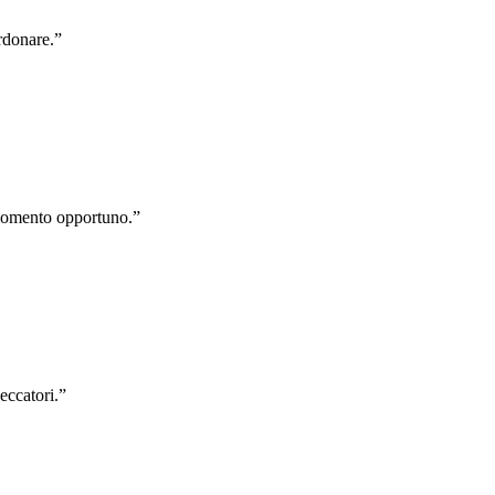
erdonare.
”
 momento opportuno.
”
eccatori.
”