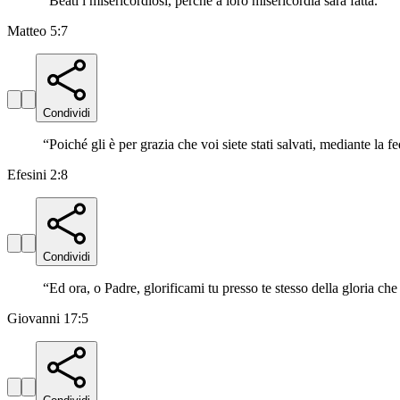
“
Beati i misericordiosi, perché a loro misericordia sarà fatta.
”
Matteo 5:7
Condividi
“
Poiché gli è per grazia che voi siete stati salvati, mediante la fe
Efesini 2:8
Condividi
“
Ed ora, o Padre, glorificami tu presso te stesso della gloria ch
Giovanni 17:5