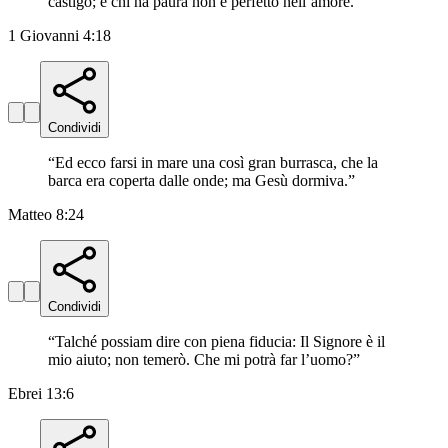
castigo; e chi ha paura non è perfetto nell’amore.
”
1 Giovanni 4:18
Condividi
“
Ed ecco farsi in mare una così gran burrasca, che la
barca era coperta dalle onde; ma Gesù dormiva.
”
Matteo 8:24
Condividi
“
Talché possiam dire con piena fiducia: Il Signore è il
mio aiuto; non temerò. Che mi potrà far l’uomo?
”
Ebrei 13:6