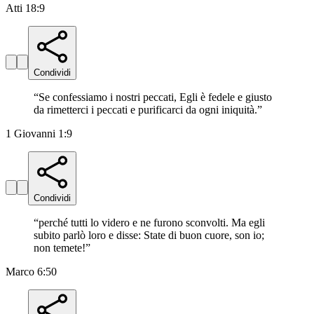
Atti 18:9
Condividi
“
Se confessiamo i nostri peccati, Egli è fedele e giusto
da rimetterci i peccati e purificarci da ogni iniquità.
”
1 Giovanni 1:9
Condividi
“
perché tutti lo videro e ne furono sconvolti. Ma egli
subito parlò loro e disse: State di buon cuore, son io;
non temete!
”
Marco 6:50