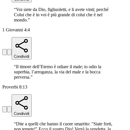
“
Voi siete da Dio, figliuoletti, e li avete vinti; perché
Colui che è in voi è più grande di colui che è nel
mondo.
”
1 Giovanni 4:4
Condividi
“
Il timore dell’Eterno è odiare il male; io odio la
superbia, l’arroganza, la via del male e la bocca
perversa.
”
Proverbi 8:13
Condividi
“
Dite a quelli che hanno il cuore smarrito: "Siate forti,
non temete!" Ecco il vostro Dio! Verrà la vendetta, la