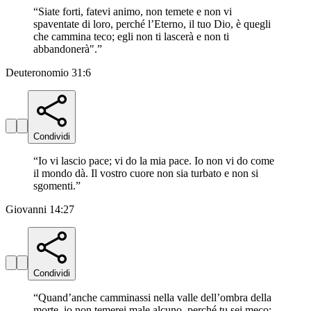
“
Siate forti, fatevi animo, non temete e non vi
spaventate di loro, perché l’Eterno, il tuo Dio, è quegli
che cammina teco; egli non ti lascerà e non ti
abbandonerà".
”
Deuteronomio 31:6
Condividi
“
Io vi lascio pace; vi do la mia pace. Io non vi do come
il mondo dà. Il vostro cuore non sia turbato e non si
sgomenti.
”
Giovanni 14:27
Condividi
“
Quand’anche camminassi nella valle dell’ombra della
morte, io non temerei male alcuno, perché tu sei meco;