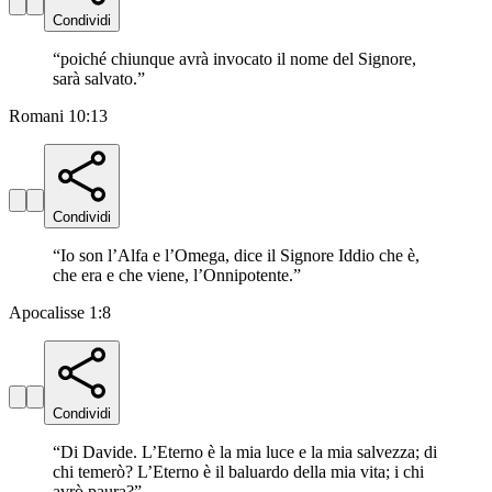
Condividi
“
poiché chiunque avrà invocato il nome del Signore,
sarà salvato.
”
Romani 10:13
Condividi
“
Io son l’Alfa e l’Omega, dice il Signore Iddio che è,
che era e che viene, l’Onnipotente.
”
Apocalisse 1:8
Condividi
“
Di Davide. L’Eterno è la mia luce e la mia salvezza; di
chi temerò? L’Eterno è il baluardo della mia vita; i chi
avrò paura?
”