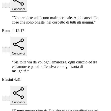
Condividi
“
Non rendete ad alcuno male per male. Applicatevi alle
cose che sono oneste, nel cospetto di tutti gli uomini.
”
Romani 12:17
Condividi
“
Sia tolta via da voi ogni amarezza, ogni cruccio ed ira
e clamore e parola offensiva con ogni sorta di
malignità.
”
Efesini 4:31
Condividi
“
E tutto questo vien da Dio che ci ha riconciliati con sé