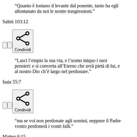
“
Quanto è lontano il levante dal ponente, tanto ha egli
allontanato da noi le nostre trasgressioni.
”
Salmi 103:12
Condividi
“
Lasci l’empio la sua via, e l’uomo iniquo i suoi
pensieri: e si converta all’Eterno che avrà pietà di lui, e
al nostro Dio ch’è largo nel perdonare.
”
Isaia 55:7
Condividi
“
ma se voi non perdonate agli uomini, neppure il Padre
vostro perdonerà i vostri falli.
”
Matteo 6:15