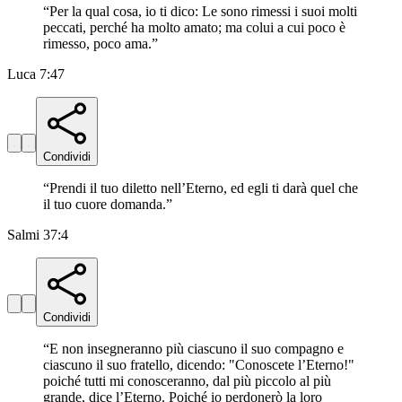
“
Per la qual cosa, io ti dico: Le sono rimessi i suoi molti
peccati, perché ha molto amato; ma colui a cui poco è
rimesso, poco ama.
”
Luca 7:47
Condividi
“
Prendi il tuo diletto nell’Eterno, ed egli ti darà quel che
il tuo cuore domanda.
”
Salmi 37:4
Condividi
“
E non insegneranno più ciascuno il suo compagno e
ciascuno il suo fratello, dicendo: "Conoscete l’Eterno!"
poiché tutti mi conosceranno, dal più piccolo al più
grande, dice l’Eterno. Poiché io perdonerò la loro