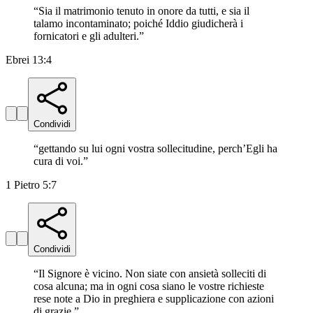
“
Sia il matrimonio tenuto in onore da tutti, e sia il
talamo incontaminato; poiché Iddio giudicherà i
fornicatori e gli adulteri.
”
Ebrei 13:4
Condividi
“
gettando su lui ogni vostra sollecitudine, perch’Egli ha
cura di voi.
”
1 Pietro 5:7
Condividi
“
Il Signore è vicino. Non siate con ansietà solleciti di
cosa alcuna; ma in ogni cosa siano le vostre richieste
rese note a Dio in preghiera e supplicazione con azioni
di grazie.
”