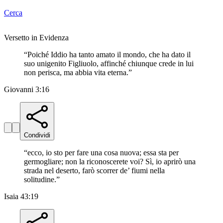
Cerca
Versetto in Evidenza
“
Poiché Iddio ha tanto amato il mondo, che ha dato il
suo unigenito Figliuolo, affinché chiunque crede in lui
non perisca, ma abbia vita eterna.
”
Giovanni 3:16
Condividi
“
ecco, io sto per fare una cosa nuova; essa sta per
germogliare; non la riconoscerete voi? Sì, io aprirò una
strada nel deserto, farò scorrer de’ fiumi nella
solitudine.
”
Isaia 43:19