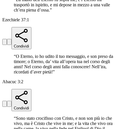
trasportò in ispirito, e mi depose in mezzo a una valle
ch’era piena d’ossa.
”
Ezechiele 37:1
Condividi
“
O Eterno, io ho udito il tuo messaggio, e son preso da
timore; o Eterno, da’ vita all’opera tua nel corso degli
anni! Nel corso degli anni falla conoscere! Nell’ira,
ricordati d’aver pietà!
”
Abacuc 3:2
Condividi
“
Sono stato crocifisso con Cristo, e non son più io che
vivo, ma è Cristo che vive in me; e la vita che vivo ora
nella carne, la vivo nella fede nel Figliuol di Dio il