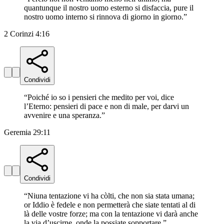
quantunque il nostro uomo esterno si disfaccia, pure il
nostro uomo interno si rinnova di giorno in giorno.
”
2 Corinzi 4:16
Condividi
“
Poiché io so i pensieri che medito per voi, dice
l’Eterno: pensieri di pace e non di male, per darvi un
avvenire e una speranza.
”
Geremia 29:11
Condividi
“
Niuna tentazione vi ha còlti, che non sia stata umana;
or Iddio è fedele e non permetterà che siate tentati al di
là delle vostre forze; ma con la tentazione vi darà anche
la via d’uscirne, onde la possiate sopportare.
”