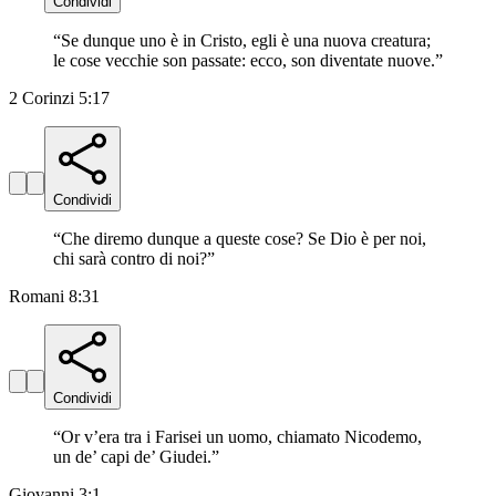
Condividi
“
Se dunque uno è in Cristo, egli è una nuova creatura;
le cose vecchie son passate: ecco, son diventate nuove.
”
2 Corinzi 5:17
Condividi
“
Che diremo dunque a queste cose? Se Dio è per noi,
chi sarà contro di noi?
”
Romani 8:31
Condividi
“
Or v’era tra i Farisei un uomo, chiamato Nicodemo,
un de’ capi de’ Giudei.
”
Giovanni 3:1