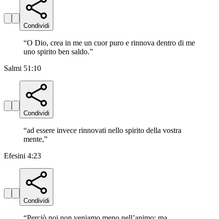
Condividi
“
O Dio, crea in me un cuor puro e rinnova dentro di me
uno spirito ben saldo.
”
Salmi 51:10
Condividi
“
ad essere invece rinnovati nello spirito della vostra
mente,
”
Efesini 4:23
Condividi
“
Perciò noi non veniamo meno nell’animo; ma