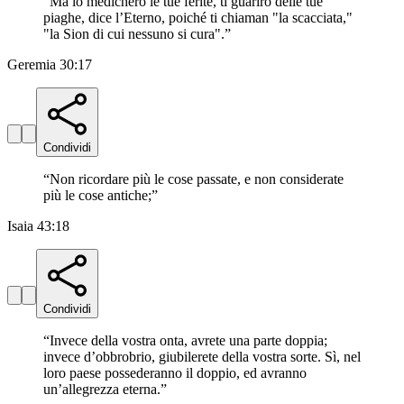
“
Ma io medicherò le tue ferite, ti guarirò delle tue
piaghe, dice l’Eterno, poiché ti chiaman "la scacciata,"
"la Sion di cui nessuno si cura".
”
Geremia 30:17
Condividi
“
Non ricordare più le cose passate, e non considerate
più le cose antiche;
”
Isaia 43:18
Condividi
“
Invece della vostra onta, avrete una parte doppia;
invece d’obbrobrio, giubilerete della vostra sorte. Sì, nel
loro paese possederanno il doppio, ed avranno
un’allegrezza eterna.
”