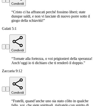
Condividi
“
Cristo ci ha affrancati perché fossimo liberi; state
dunque saldi, e non vi lasciate di nuovo porre sotto il
giogo della schiavitù!
”
Galati 5:1
Condividi
“
Tornate alla fortezza, o voi prigionieri della speranza!
Anch’oggi io ti dichiaro che ti renderò il doppio.
”
Zaccaria 9:12
Condividi
“
Fratelli, quand’anche uno sia stato còlto in qualche
fallo, voi, che siete spirituali, rialzatelo con spirito di