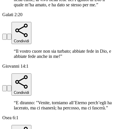
quale m’ha amato, e ha dato se stesso per me.
”
Galati 2:20
Condividi
“
Il vostro cuore non sia turbato; abbiate fede in Dio, e
abbiate fede anche in me!
”
Giovanni 14:1
Condividi
“
E diranno: "Venite, torniamo all’Eterno perch’egli ha
lacerato, ma ci risanerà; ha percosso, ma ci fascerà.
”
Osea 6:1