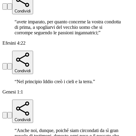
Condividi
“
avete imparato, per quanto concerne la vostra condotta
di prima, a spogliarvi del vecchio uomo che si
corrompe seguendo le passioni ingannatrici;
”
Efesini 4:22
Condividi
“
Nel principio Iddio creò i cieli e la terra.
”
Genesi 1:1
Condividi
“
Anche noi, dunque, poiché siam circondati da sì gran
nuvolo di testimoni, deposto ogni peso e il peccato che