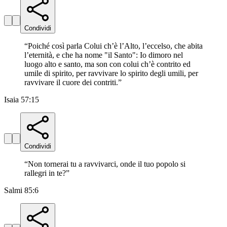
Condividi
“
Poiché così parla Colui ch’è l’Alto, l’eccelso, che abita
l’eternità, e che ha nome "il Santo": Io dimoro nel
luogo alto e santo, ma son con colui ch’è contrito ed
umile di spirito, per ravvivare lo spirito degli umili, per
ravvivare il cuore dei contriti.
”
Isaia 57:15
Condividi
“
Non tornerai tu a ravvivarci, onde il tuo popolo si
rallegri in te?
”
Salmi 85:6