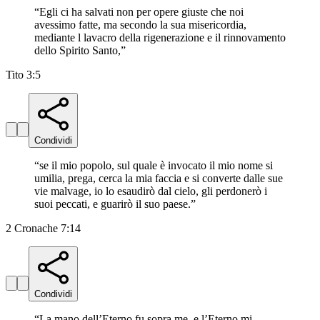
“
Egli ci ha salvati non per opere giuste che noi
avessimo fatte, ma secondo la sua misericordia,
mediante l lavacro della rigenerazione e il rinnovamento
dello Spirito Santo,
”
Tito 3:5
Condividi
“
se il mio popolo, sul quale è invocato il mio nome si
umilia, prega, cerca la mia faccia e si converte dalle sue
vie malvage, io lo esaudirò dal cielo, gli perdonerò i
suoi peccati, e guarirò il suo paese.
”
2 Cronache 7:14
Condividi
“
La mano dell’Eterno fu sopra me, e l’Eterno mi