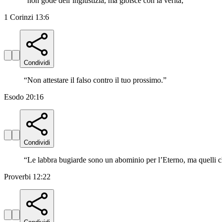
“
non gode dell’ingiustizia, ma gioisce con la verità;
”
1 Corinzi 13:6
Condividi
“
Non attestare il falso contro il tuo prossimo.
”
Esodo 20:16
Condividi
“
Le labbra bugiarde sono un abominio per l’Eterno, ma quelli ch
Proverbi 12:22