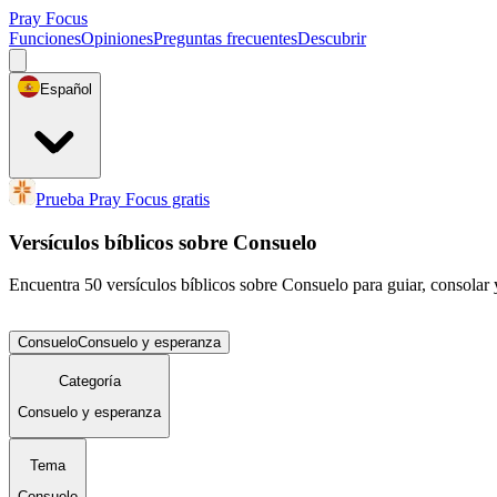
Pray Focus
Funciones
Opiniones
Preguntas frecuentes
Descubrir
Español
Prueba Pray Focus gratis
Versículos bíblicos sobre Consuelo
Encuentra 50 versículos bíblicos sobre Consuelo para guiar, consolar y 
Consuelo
Consuelo y esperanza
Categoría
Consuelo y esperanza
Tema
Consuelo