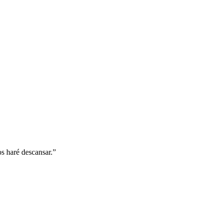
os haré descansar.
”