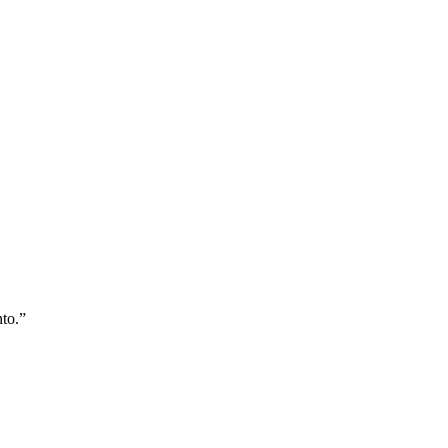
to.
”