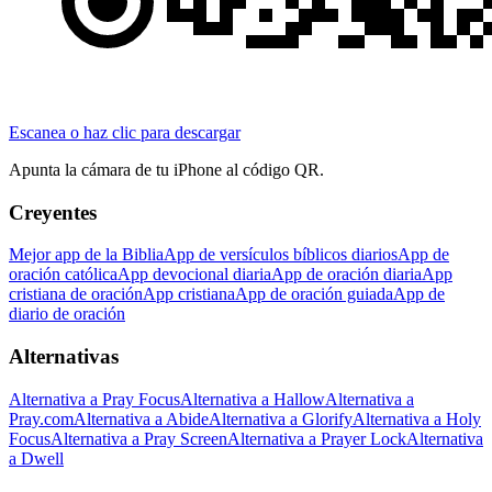
Escanea o haz clic para descargar
Apunta la cámara de tu iPhone al código QR.
Creyentes
Mejor app de la Biblia
App de versículos bíblicos diarios
App de
oración católica
App devocional diaria
App de oración diaria
App
cristiana de oración
App cristiana
App de oración guiada
App de
diario de oración
Alternativas
Alternativa a Pray Focus
Alternativa a Hallow
Alternativa a
Pray.com
Alternativa a Abide
Alternativa a Glorify
Alternativa a Holy
Focus
Alternativa a Pray Screen
Alternativa a Prayer Lock
Alternativa
a Dwell