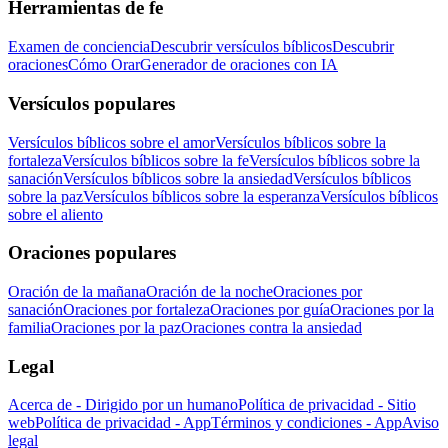
Herramientas de fe
Examen de conciencia
Descubrir versículos bíblicos
Descubrir
oraciones
Cómo Orar
Generador de oraciones con IA
Versículos populares
Versículos bíblicos sobre el amor
Versículos bíblicos sobre la
fortaleza
Versículos bíblicos sobre la fe
Versículos bíblicos sobre la
sanación
Versículos bíblicos sobre la ansiedad
Versículos bíblicos
sobre la paz
Versículos bíblicos sobre la esperanza
Versículos bíblicos
sobre el aliento
Oraciones populares
Oración de la mañana
Oración de la noche
Oraciones por
sanación
Oraciones por fortaleza
Oraciones por guía
Oraciones por la
familia
Oraciones por la paz
Oraciones contra la ansiedad
Legal
Acerca de - Dirigido por un humano
Política de privacidad - Sitio
web
Política de privacidad - App
Términos y condiciones - App
Aviso
legal