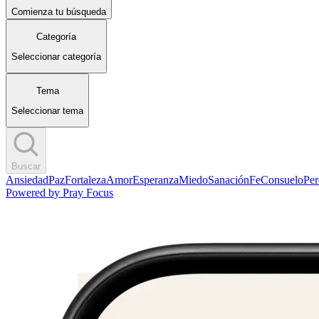
Comienza tu búsqueda
Categoría
Seleccionar categoría
Tema
Seleccionar tema
Buscar
Ansiedad
Paz
Fortaleza
Amor
Esperanza
Miedo
Sanación
Fe
Consuelo
Pe
Powered by
Pray Focus