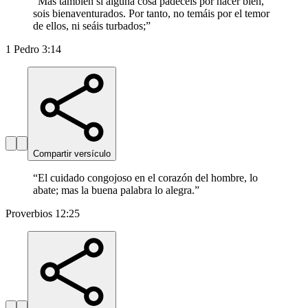
“
Mas también si alguna cosa padecéis por hacer bien,
sois bienaventurados. Por tanto, no temáis por el temor
de ellos, ni seáis turbados;
”
1 Pedro 3:14
Compartir versículo
“
El cuidado congojoso en el corazón del hombre, lo
abate; mas la buena palabra lo alegra.
”
Proverbios 12:25