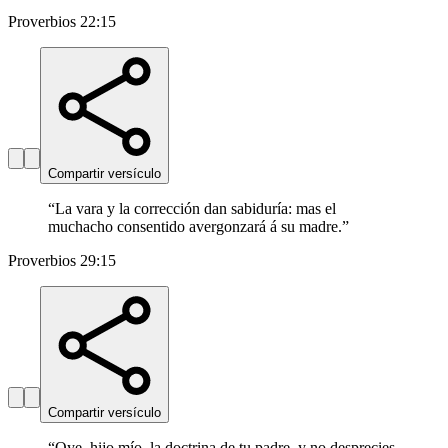
Proverbios 22:15
Compartir versículo
“
La vara y la corrección dan sabiduría: mas el
muchacho consentido avergonzará á su madre.
”
Proverbios 29:15
Compartir versículo
“
Oye, hijo mío, la doctrina de tu padre, y no desprecies