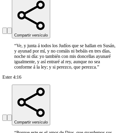
Compartir versículo
“
Ve, y junta á todos los Judíos que se hallan en Susán,
y ayunad por mí, y no comáis ni bebáis en tres días,
noche ni día: yo también con mis doncellas ayunaré
igualmente, y así entraré al rey, aunque no sea
conforme á la ley; y si perezco, que perezca.
”
Ester 4:16
Compartir versículo
“
Porque este es el amor de Dios, que guardemos sus