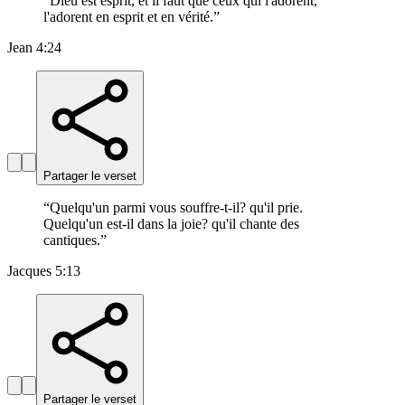
“
Dieu est esprit, et il faut que ceux qui l'adorent,
l'adorent en esprit et en vérité.
”
Jean 4:24
Partager le verset
“
Quelqu'un parmi vous souffre-t-il? qu'il prie.
Quelqu'un est-il dans la joie? qu'il chante des
cantiques.
”
Jacques 5:13
Partager le verset