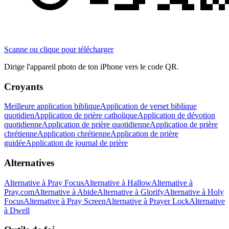
Scanne ou clique pour télécharger
Dirige l'appareil photo de ton iPhone vers le code QR.
Croyants
Meilleure application biblique
Application de verset biblique
quotidien
Application de prière catholique
Application de dévotion
quotidienne
Application de prière quotidienne
Application de prière
chrétienne
Application chrétienne
Application de prière
guidée
Application de journal de prière
Alternatives
Alternative à Pray Focus
Alternative à Hallow
Alternative à
Pray.com
Alternative à Abide
Alternative à Glorify
Alternative à Holy
Focus
Alternative à Pray Screen
Alternative à Prayer Lock
Alternative
à Dwell