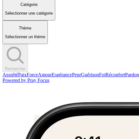
Catégorie
Sélectionner une catégorie
Thème
Sélectionner un thème
Rechercher
Anxiété
Paix
Force
Amour
Espérance
Peur
Guérison
Foi
Réconfort
Pardon
Powered by
Pray Focus