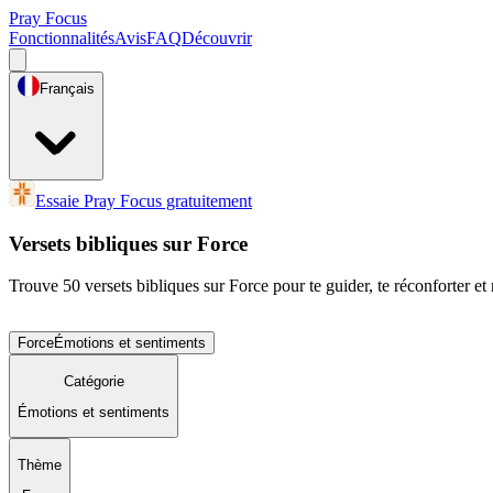
Pray Focus
Fonctionnalités
Avis
FAQ
Découvrir
Français
Essaie Pray Focus gratuitement
Versets bibliques sur Force
Trouve 50 versets bibliques sur Force pour te guider, te réconforter et r
Force
Émotions et sentiments
Catégorie
Émotions et sentiments
Thème