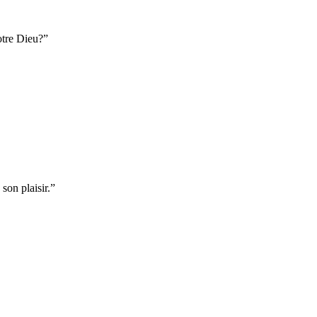
otre Dieu?
”
 son plaisir.
”