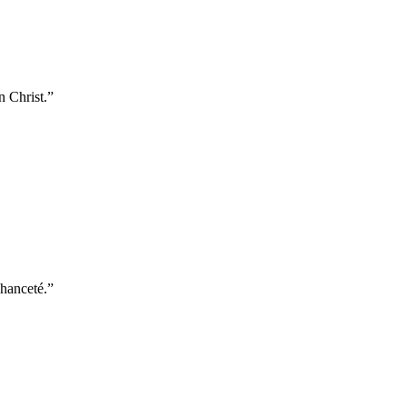
n Christ.
”
chanceté.
”