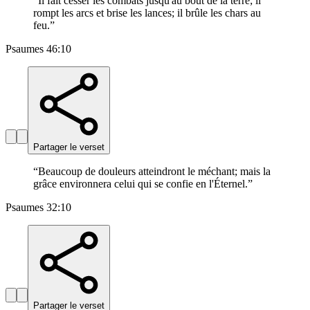
“
Il fait cesser les combats jusqu'au bout de la terre; il
rompt les arcs et brise les lances; il brûle les chars au
feu.
”
Psaumes 46:10
Partager le verset
“
Beaucoup de douleurs atteindront le méchant; mais la
grâce environnera celui qui se confie en l'Éternel.
”
Psaumes 32:10
Partager le verset