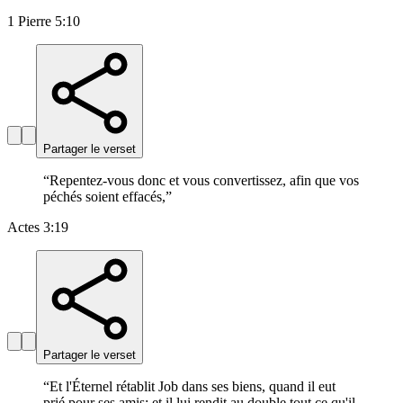
1 Pierre 5:10
Partager le verset
“
Repentez-vous donc et vous convertissez, afin que vos
péchés soient effacés,
”
Actes 3:19
Partager le verset
“
Et l'Éternel rétablit Job dans ses biens, quand il eut
prié pour ses amis; et il lui rendit au double tout ce qu'il