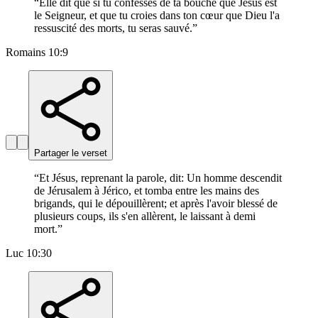
“
Elle dit que si tu confesses de ta bouche que Jésus est
le Seigneur, et que tu croies dans ton cœur que Dieu l'a
ressuscité des morts, tu seras sauvé.
”
Romains 10:9
Partager le verset
“
Et Jésus, reprenant la parole, dit: Un homme descendit
de Jérusalem à Jérico, et tomba entre les mains des
brigands, qui le dépouillèrent; et après l'avoir blessé de
plusieurs coups, ils s'en allèrent, le laissant à demi
mort.
”
Luc 10:30