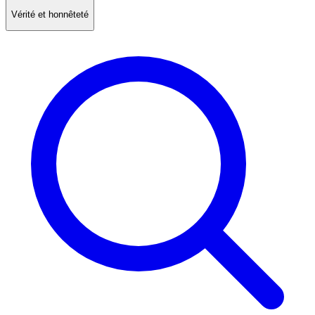
Vérité et honnêteté