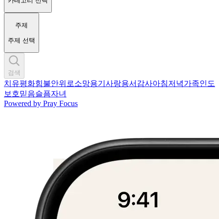
카테고리 선택
주제
주제 선택
검색
치유
평화
힘
불안
위로
소망
용기
사랑
용서
감사
아침
저녁
가족
인도
보호
믿음
슬픔
자녀
Powered by
Pray Focus