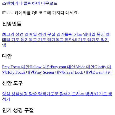
스캔하거나 클릭하여 다운로드
iPhone 카메라를 QR 코드에 가져다 대세요.
신앙인들
최고의 성경 앱
매일 성경 구절 앱
가톨릭 기도 앱
매일 묵상 앱
매일 기도 앱
기독교 기도 앱
기독교 앱
안내 기도 앱
기도 일기
앱
대안
Pray Focus 대안
Hallow 대안
Pray.com 대안
Abide 대안
Glorify 대
안
Holy Focus 대안
Pray Screen 대안
Prayer Lock 대안
Dwell 대안
신앙 도구
양심 성찰
성경 말씀 탐색
기도문 탐색
기도하는 방법
AI 기도 생
성기
인기 성경 구절