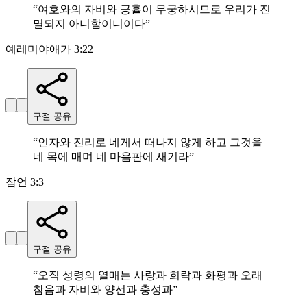
“
여호와의 자비와 긍휼이 무궁하시므로 우리가 진
멸되지 아니함이니이다
”
예레미야애가 3:22
구절 공유
“
인자와 진리로 네게서 떠나지 않게 하고 그것을
네 목에 매며 네 마음판에 새기라
”
잠언 3:3
구절 공유
“
오직 성령의 열매는 사랑과 희락과 화평과 오래
참음과 자비와 양선과 충성과
”