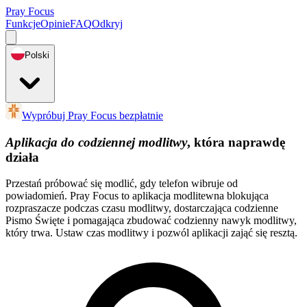
Pray Focus
Funkcje
Opinie
FAQ
Odkryj
Polski
Wypróbuj Pray Focus bezpłatnie
Aplikacja do codziennej modlitwy
, która naprawdę
działa
Przestań próbować się modlić, gdy telefon wibruje od
powiadomień. Pray Focus to aplikacja modlitewna blokująca
rozpraszacze podczas czasu modlitwy, dostarczająca codzienne
Pismo Święte i pomagająca zbudować codzienny nawyk modlitwy,
który trwa. Ustaw czas modlitwy i pozwól aplikacji zająć się resztą.