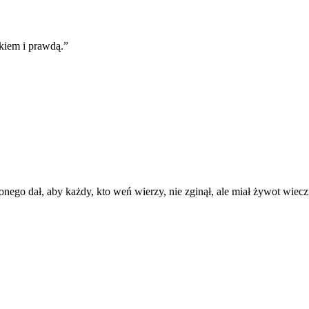
kiem i prawdą.
”
go dał, aby każdy, kto weń wierzy, nie zginął, ale miał żywot wiecz