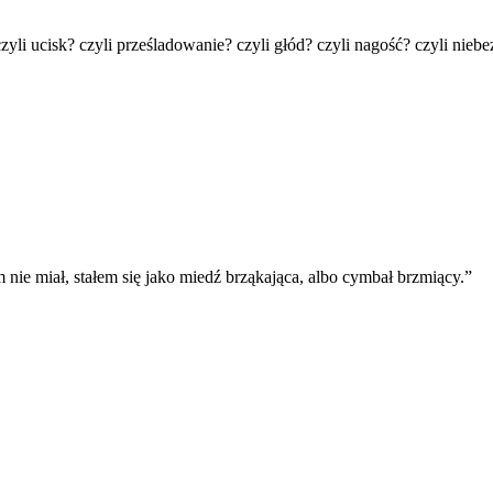
zyli ucisk? czyli prześladowanie? czyli głód? czyli nagość? czyli nieb
nie miał, stałem się jako miedź brząkająca, albo cymbał brzmiący.
”