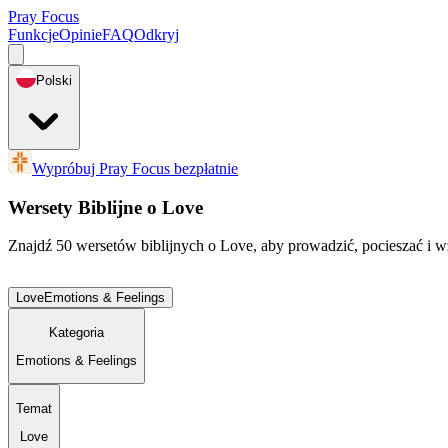
Pray Focus
Funkcje
Opinie
FAQ
Odkryj
Polski
Wypróbuj Pray Focus bezpłatnie
Wersety Biblijne o Love
Znajdź 50 wersetów biblijnych o Love, aby prowadzić, pocieszać i w
Love
Emotions & Feelings
Kategoria
Emotions & Feelings
Temat
Love