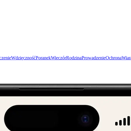
czenie
Wdzięczność
Poranek
Wieczór
Rodzina
Prowadzenie
Ochrona
Wiar