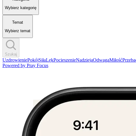
Wybierz kategorię
Temat
Wybierz temat
Szukaj
Uzdrowienie
Pokój
Siła
Lęk
Pocieszenie
Nadzieja
Odwaga
Miłość
Przeba
Powered by
Pray Focus