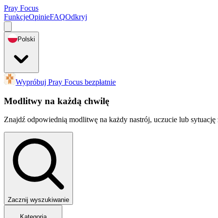
Pray Focus
Funkcje
Opinie
FAQ
Odkryj
Polski
Wypróbuj Pray Focus bezpłatnie
Modlitwy na każdą chwilę
Znajdź odpowiednią modlitwę na każdy nastrój, uczucie lub sytuację 
Zacznij wyszukiwanie
Kategoria