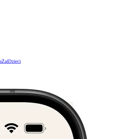
a
Żal
Dzieci