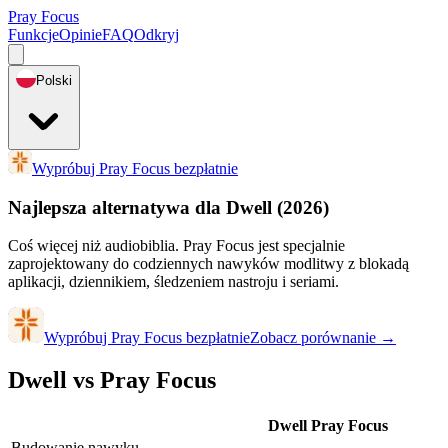
Pray Focus
Funkcje
Opinie
FAQ
Odkryj
Polski
Wypróbuj Pray Focus bezpłatnie
Najlepsza alternatywa dla Dwell
(2026)
Coś więcej niż audiobiblia. Pray Focus jest specjalnie
zaprojektowany do codziennych nawyków modlitwy z blokadą
aplikacji, dziennikiem, śledzeniem nastroju i seriami.
Wypróbuj Pray Focus bezpłatnie
Zobacz porównanie
→
Dwell vs Pray Focus
Dwell
Pray Focus
Budowanie nawyku