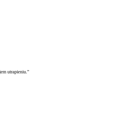
jem utrapieniu.
”