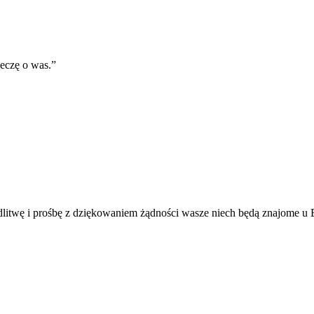
eczę o was.
”
odlitwę i prośbę z dziękowaniem żądności wasze niech będą znajome u 