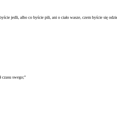
ie jedli, albo co byście pili, ani o ciało wasze, czem byście się odziew
ł czasu swego;
”