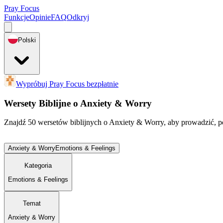
Pray Focus
Funkcje
Opinie
FAQ
Odkryj
Polski
Wypróbuj Pray Focus bezpłatnie
Wersety Biblijne o Anxiety & Worry
Znajdź 50 wersetów biblijnych o Anxiety & Worry, aby prowadzić, p
Anxiety & Worry
Emotions & Feelings
Kategoria
Emotions & Feelings
Temat
Anxiety & Worry