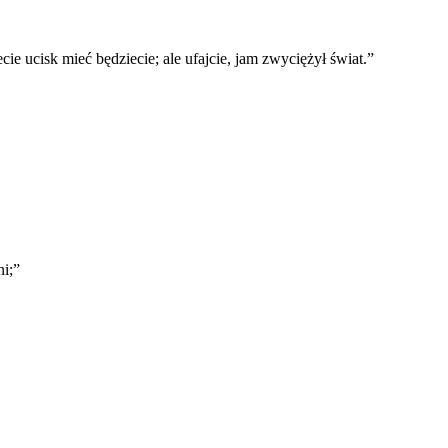
e ucisk mieć będziecie; ale ufajcie, jam zwyciężył świat.
”
i;
”