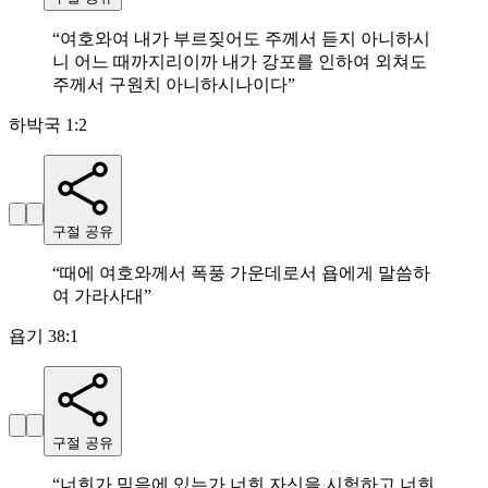
“
여호와여 내가 부르짖어도 주께서 듣지 아니하시
니 어느 때까지리이까 내가 강포를 인하여 외쳐도
주께서 구원치 아니하시나이다
”
하박국 1:2
구절 공유
“
때에 여호와께서 폭풍 가운데로서 욥에게 말씀하
여 가라사대
”
욥기 38:1
구절 공유
“
너희가 믿음에 있는가 너희 자신을 시험하고 너희