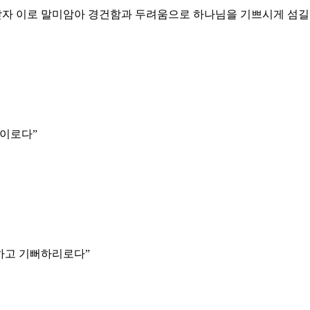
받자 이로 말미암아 경건함과 두려움으로 하나님을 기쁘시게 섬
함이로다
”
워하고 기뻐하리로다
”