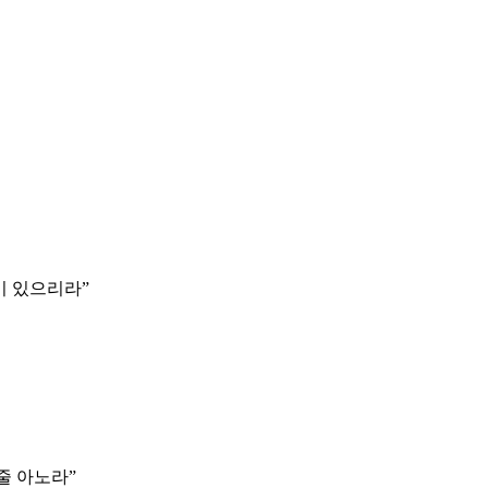
이 있으리라
”
줄 아노라
”